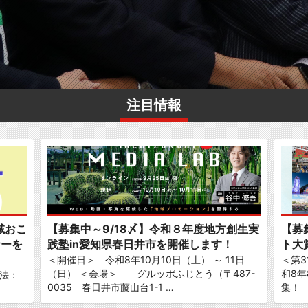
注目情報
域おこ
【募集中～9/18〆】令和８年度地方創生実
【募
ナーを
践塾in愛知県春日井市を開催します！
ト大
＜開催日＞ 令和8年10月10日（土） ～ 11日
＜第
（日） ＜会場＞ グルッポふじとう（〒487-
和8年
法：
0035 春日井市藤山台1-1 …
集！