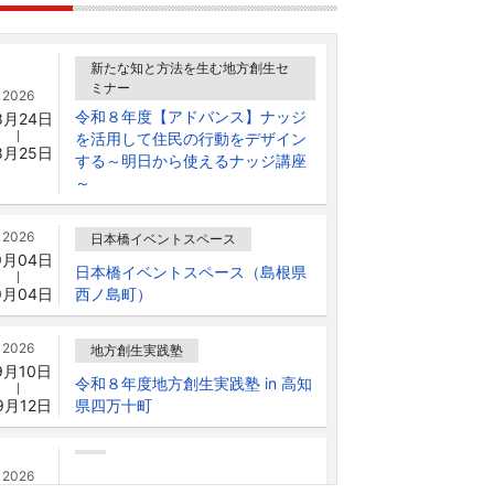
新たな知と方法を生む地方創生セ
ミナー
2026
令和８年度【アドバンス】ナッジ
8月24日
を活用して住民の行動をデザイン
8月25日
する～明日から使えるナッジ講座
～
2026
日本橋イベントスペース
9月04日
日本橋イベントスペース（島根県
9月04日
西ノ島町）
2026
地方創生実践塾
9月10日
令和８年度地方創生実践塾 in 高知
9月12日
県四万十町
2026