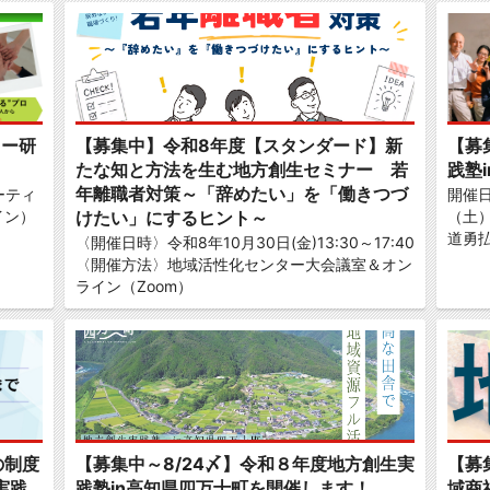
ター研
【募集中】令和8年度【スタンダード】新
【募
たな知と方法を生む地方創生セミナー 若
践塾
年離職者対策～「辞めたい」を「働きつづ
ーティ
開催
イン）
けたい」にするヒント～
（土
道勇払
〈開催日時〉令和8年10月30日(金)13:30～17:40
〈開催方法〉地域活性化センター大会議室＆オン
ライン（Zoom）
の制度
【募集中～8/24〆】令和８年度地方創生実
【募
実践
践塾in高知県四万十町を開催します！
域商