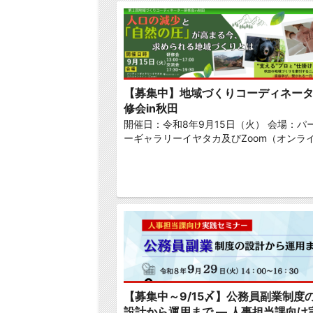
【募集中】地域づくりコーディネー
修会in秋田
開催日：令和8年9月15日（火） 会場：パ
ーギャラリーイヤタカ及びZoom（オンラ
【募集中～9/15〆】公務員副業制度
設計から運用まで ― 人事担当課向け