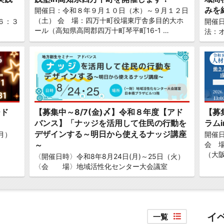
みを
開催日：令和８年９月１０日（木）～９月１２日
（土） 会 場：四万十町役場東庁舎多目的大ホ
６：３
開催日
ール（高知県高岡郡四万十町琴平町16-1 …
法：
ード
【募集中～8/7(金)〆】令和８年度【アド
【募
バンス】「ナッジを活用して住民の行動を
ラム
デザインする～明日から使えるナッジ講座
月）
開催日
～
会 
（大阪
〈開催日時〉令和8年8月24日(月)～25日（火）
〈会 場〉地域活性化センター大会議室
イ
一覧