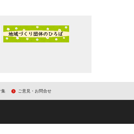
令和８年度 第２回 地域づくりコー
9月15日
ディネーター研修会in秋田
2026
9月18日
2026地方創生フォーラムin東京
新たな知と方法を生む地方創生セ
ミナー（ベーシック）
2026
令和8年度【ベーシック】公務員
9月29日
副業制度の制度設計から運用まで
― 人事担当課向け実践セミナー
2026
地方創生実践塾
ク集
ご意見・お問合せ
0月01日
令和8年度地方創生実践塾in北海道
0月03日
厚真町
地方創生実践塾
2026
0月10日
地方創生実践塾in愛知県春日井市