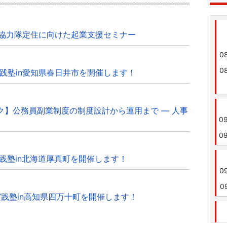
し協力隊定住に向けた起業支援セミナー
0
0
実践塾in愛知県春日井市を開催します！
ック】公務員副業制度の制度設計から運用まで ― 人事
0
0
実践塾in北海道厚真町を開催します！
0
0
実践塾in高知県四万十町を開催します！