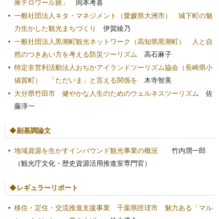
庫テロワール旅」
岡本考喜
一般社団法人キタ・マネジメント（愛媛県大洲市）
城下町の魅
力生かした観光まちづくり
伊賀綾乃
一般社団法人黒潮町観光ネットワーク（高知県黒潮町）
人と自
然のつきあい方を考える防災ツーリズム
高石麻子
特定非営利活動法人おぢかアイランドツーリズム協会（長崎県小
値賀町）
「ただいま」と言える関係を
木寺智美
大分県竹田市
健やかな人生のためのウェルネスツーリズム
佐
藤淳一
◆副基調論文
地域資源を生かすインバウンド観光事業の概況
竹内潤一郎
（観光庁文化・歴史資源活用推進室専門官）
◆レギュラーリポート
移住・定住・交流推進支援事業 千葉県匝瑳市
魅力ある「マル