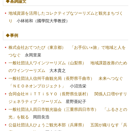
◆基調論文
地域資源を活用したコレクティブなツーリズムと観光まちづく
り
小林裕和（國學院大學教授）
◆事例
株式会社おてつたび（東京都）
「お手伝い×旅」で地域と人を
つなぐ
永岡里菜
一般社団法人ワインツーリズム（山梨県）
地域課題改善のため
のワインツーリズム
大木貴之
一般社団法人信州千曲観光局（長野県千曲市）
未来へつなぐ
「ＮＥＯネオンプロジェクト」
小沼浩栄
合同会社ＨｉＴＴｉＳＹＯ（長野県生坂村）
関係人口増やすリ
ジェネラティブ・ツーリズム
星野亜紀子
一般社団法人四日市観光協会（三重県四日市市）
「ふるさとの
光」を観る
岡田良浩
公益社団法人ひょうご観光本部（兵庫県）
五国が織りなす「兵