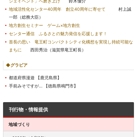
シェイベント」へ磨き上げ
鈴木優介
地域活性化センター40周年 創立40周年に寄せて
村上誠
一郎（総務大臣）
地方創生セミナー
ゲーム×地方創生
センター通信
ふるさとの魅力発信を応援します！
首長の思い
竜王町コンパクトシティ化構想を実現し持続可能な
まちに
西田秀治（滋賀県竜王町長）
◆グラビア
都道府県漫遊 【鹿児島県】
手前みそですが... 【徳島県鳴門市】
刊行物・情報提供
地域づくり