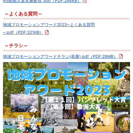
R5動画大賞実施要領 .pdf
（PDF:246KB）
～よくある質問～
地域プロモーションアワード2023~よくある質問
~.pdf
（PDF:321KB）
～チラシ～
地域プロモーションアワードチラシ(表裏).pdf
（PDF:29MB）