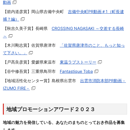
動画
【箭内道彦賞】岡山県吉備中央町
吉備中央町PR動画＃1（町長逮
捕？編）
【秋吉久美子賞】長崎県
CROSSING NAGASAKI ～交差する長崎
～
【木川剛志賞】佐賀県唐津市
「佐賀県唐津市のこと、もっと知っ
て下さい。」
【戸髙良彦賞】愛媛県東温市
東温ラブストーリー
【谷中修吾賞】三重県鳥羽市
Fantastique Toba
【地域活性化センター賞】島根県出雲市
出雲市消防本部PR動画－
IZUMO FIRE－
地域プロモーションアワード２０２３
地域の魅力を発信している、あなたのまちのとっておき作品を募集
します。