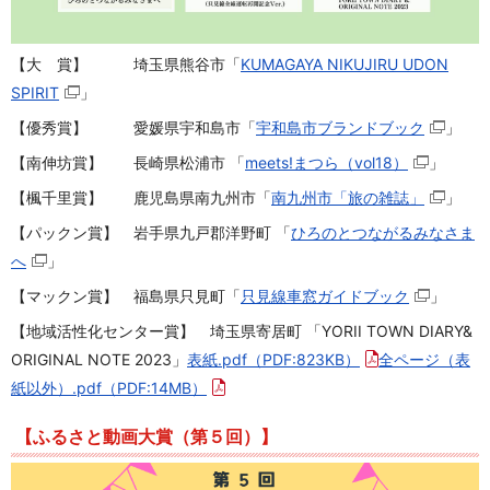
【大 賞】 埼玉県熊谷市「
KUMAGAYA NIKUJIRU UDON
SPIRIT
」
【優秀賞】 愛媛県宇和島市「
宇和島市ブランドブック
」
【南伸坊賞】
長崎県松浦市
「
meets!まつら（vol18）
」
【楓千里賞】
鹿児島県南九州市
「
南九州市「旅の雑誌」
」
【パックン賞】
岩手県九戸郡洋野町
「
ひろのとつながるみなさま
へ
」
【マックン賞】
福島県只見町
「
只見線車窓ガイドブック
」
【地域活性化センター賞】 埼玉県寄居町
「YORII TOWN DIARY&
ORIGINAL NOTE 2023
」
表紙.pdf
（PDF:823KB）
全ページ（表
紙以外）.pdf
（PDF:14MB）
【ふるさと動画大賞（第５回）】