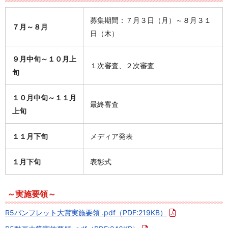
募集期間：７月３日（月）～８月３１
７月～８月
日（木）
９月中旬～１０月上
１次審査、２次審査
旬
１０月中旬～１１月
最終審査
上旬
１１月下旬
メディア発表
１月下旬
表彰式
～実施要領～
R5パンフレット大賞実施要領 .pdf
（PDF:219KB）