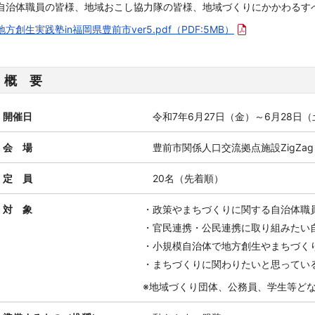
自治体職員の皆様、地域おこし協力隊の皆様、地域づくりにかかわるす
地方創生実践塾in福岡県豊前市ver5.pdf
（PDF:5MB）
概 要
開催日
令和7年6月27日（金）～6月28日
会 場
豊前市関係人口交流拠点施設ZigZag
定 員
20名（先着順）
対 象
・政策やまちづくりに関する自治体職
・官民連携・公民連携に取り組みたい
・小規模自治体で地方創生やまちづく
・まちづくりに関わりたいと思ってい
※地域づくり団体、公務員、学生等ど