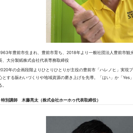
1963
年豊前市生まれ、豊前市育ち、
2018
年より一般社団法人豊前市観
長、大分製紙株式会社代表専務取締役
2020
年の企画段階よりひとりひとりが主役の豊前市「ハレノヒ」実現プ
心とする賑わいづくりや地域資源の磨き上げを先導。「はい」か「
Yes
る。
特別講師 木藤亮太（株式会社ホーホゥ代表取締役）