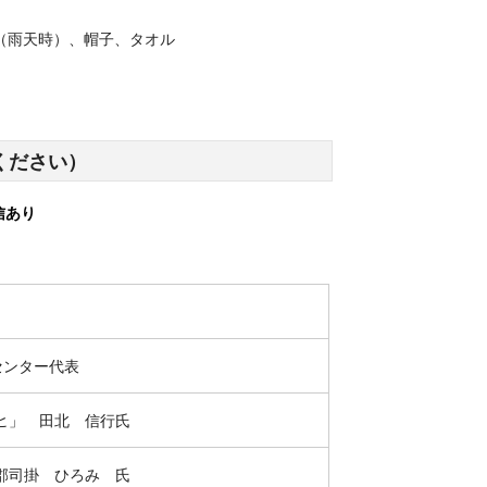
（雨天時）、帽子、タオル
ください）
信あり
センター代表
ノヒ」
田北 信行氏
郡司掛 ひろみ 氏