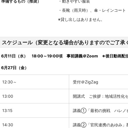
準備するもの（推奨）
・動きやすい服装
・長靴（雨天時）、傘・レインコート
※貸し出しはありません。
スケジュール（変更となる場合がありますのでご了承
6月11日（水） 18:00～19:00頃 事前講義＠Zoom ※後日動画配
6月27日（金）
12:30～
受付
＠ZigZag
13:
00
開講式 ご挨拶：地域活性化
13:15
講義①「最初の挑戦 ハレ
14:30
講義②「官民連携のあゆみ」