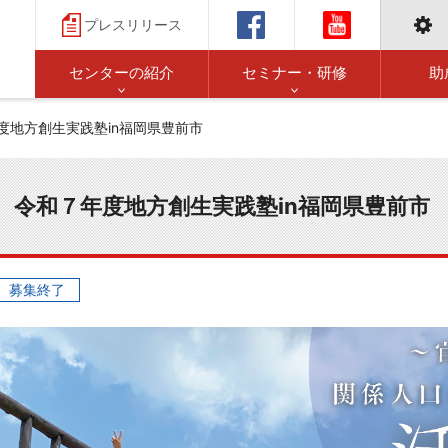
プレスリリース
センターの紹介
セミナー・研修
助
度地方創生実践塾in福岡県豊前市
令和７年度地方創生実践塾in福岡県豊前市
募集終了