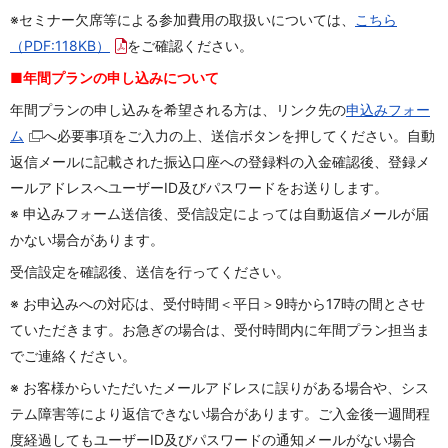
※
セミナー欠席等による参加費用の取扱いについては、
こちら
（PDF:118KB）
を
ご確認ください。
■年間プランの申し込みについて
年間プランの申し込みを希望される方は、リンク先の
申込みフォー
ム
へ必要事項をご入力の上、送信ボタンを押してください。自動
返信メールに記載された振込口座への登録料の入金確認後、登録メ
ールアドレスへユーザーID及びパスワードをお送りします。
※ 申込みフォーム送信後、受信設定によっては自動返信メールが届
かない場合があります。
受信設定を確認後、送信を行ってください。
※ お申込みへの対応は、受付時間＜平日＞9時から17時の間とさせ
ていただきます。お急ぎの場合は、受付時間内に年間プラン担当ま
でご連絡ください。
※ お客様からいただいたメールアドレスに誤りがある場合や、シス
テム障害等により返信できない場合があります。ご入金後一週間程
度経過してもユーザーID及びパスワードの通知メールがない場合