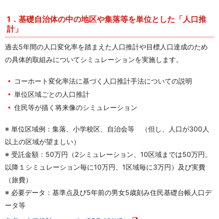
1．基礎自治体の中の地区や集落等を単位とした「人口推
計」
過去5年間の人口変化率を踏まえた人口推計や目標人口達成のため
の具体的取組みについてシミュレーションを実施します。
コーホート変化率法に基づく人口推計手法についての説明
単位区域ごとの人口推計
住民等が描く将来像のシミュレーション
※ 単位区域例：集落、小学校区、自治会等 （但し、人口が300人
以上の区域が望ましい）
※ 受託金額：50万円（2シミュレーション、10区域までは50万円。
以降１シミュレーション毎に10万円、1区域毎に3万円）及び実費
（旅費）
※ 必要データ：基準点及び5年前の男女5歳刻み住民基礎台帳人口デ
ータ等