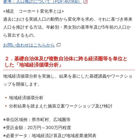
参考：人口推計について
（PDF:401KB）
«補足 コーホート変化率とは»
過去における実績人口の動勢から変化率を求め、それに基づき将来
人口を推計する方法。年齢別・男女別の基準年及び5年前の人口か
ら算出するもの。
お問い合わせはこちらから
２．基礎自治体及び複数自治体に跨る経済圏等を単位と
した「地域経済循環分析」
地域経済循環分析を実施し、結果を基にした基礎講義やワークショ
ップを開催します。
地域経済循環分析
分析結果を踏まえた施策立案ワークショップ及び検討
※単位区域例：県市町村、広域圏等
※受託金額：20万円～300万円程度
※必要データ：地域経済計算及び地域産業連関表