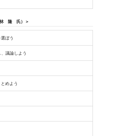
林 隆 氏）＞
を選ぼう
し、議論しよう
まとめよう