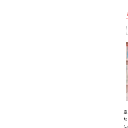
慶
加
法