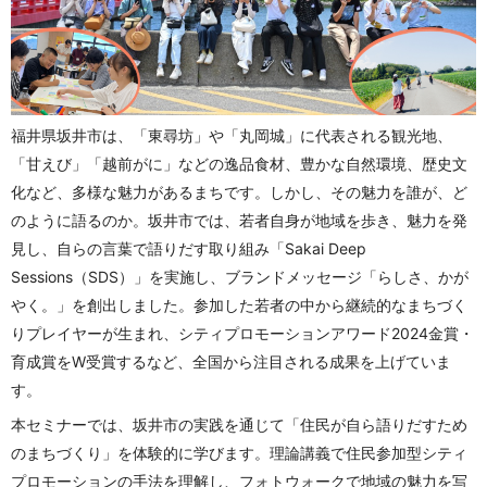
福井県坂井市は、「東尋坊」や「丸岡城」に代表される観光地、
「甘えび」「越前がに」などの逸品食材、豊かな自然環境、歴史文
化など、多様な魅力があるまちです。しかし、その魅力を誰が、ど
のように語るのか。坂井市では、若者自身が地域を歩き、魅力を発
見し、自らの言葉で語りだす取り組み「Sakai Deep
Sessions（SDS）」を実施し、ブランドメッセージ「らしさ、かが
やく。」を創出しました。参加した若者の中から継続的なまちづく
りプレイヤーが生まれ、シティプロモーションアワード2024金賞・
育成賞をW受賞するなど、全国から注目される成果を上げていま
す。
本セミナーでは、坂井市の実践を通じて「住民が自ら語りだすため
のまちづくり」を体験的に学びます。理論講義で住民参加型シティ
プロモーションの手法を理解し、フォトウォークで地域の魅力を写