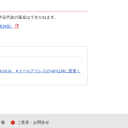
申込代金の返金はできかねます。
:82KB）
(at)jcrd.jp ※メールアドレスの(at)は@に変更く
ク集
ご意見・お問合せ