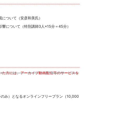
成について（安彦和美氏）
影響について（特別講師
3
人×
15
分＝
45
分）
いた方には、アーカイブ動画配信等のサービスを
み）となるオンラインフリープラン（10,000