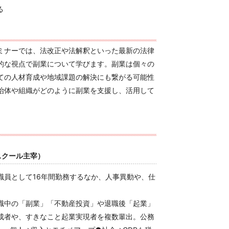
る
ミナーでは、法改正や法解釈といった最新の法律
的な視点で副業について学びます。副業は個々の
ての人材育成や地域課題の解決にも繋がる可能性
治体や組織がどのように副業を支援し、活用して
スクール主宰）
職員として16年間勤務するなか、人事異動や、仕
職中の「副業」「不動産投資」や退職後「起業」
成者や、すきなこと起業実現者を複数輩出。公務