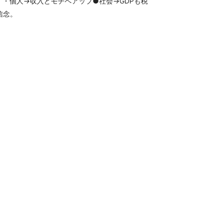
・・個人→収入とモチベアップ●社会→GDPも税
信念。