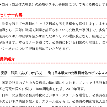
▶
自分（自治体の職員）の経験やスキルを棚卸について考える機会とす
セミナー内容
副業を通じて公務員のキャリア形成を考える機会を提供します。本セ
知識から、実際に職場で副業が許可されている公務員の事例まで、多角
職員のスキルや経験を活かす新たなキャリアの選択肢となり、組織とし
があります。本セミナーを通じて、公務員における副業の可能性と、自
いくべきかについて理解を深めていただきます。
講師紹介
安彦 和美（
あびこかずみ
） 氏（日本最大の公務員特化のビジネス
国家公務員の父と地方公務員の母の間に生まれる。ノンキャリ法務省
事と育児の両立に悩み、10年間副業した後、2019年退官。
日本一の規模の公務員特化のビジネス・スクールを運営し、公務員在
等のビジネス構築を教える。スクール生からは、公務員の初家賃収入達