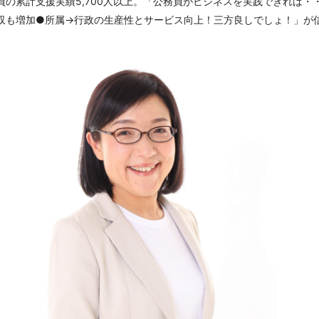
員の累計支援実績5,700人以上。「公務員がビジネスを実践できれば・
収も増加●所属→行政の生産性とサービス向上！三方良しでしょ！」が