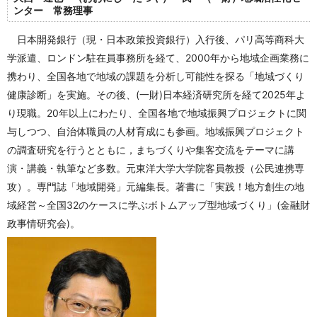
ンター 常務理事
日本開発銀行（現・日本政策投資銀行）入行後、パリ高等商科大
学派遣、ロンドン駐在員事務所を経て、2000年から地域企画業務に
携わり、全国各地で地域の課題を分析し可能性を探る「地域づくり
健康診断」を実施。その後、(一財)日本経済研究所を経て2025年よ
り現職。20年以上にわたり、全国各地で地域振興プロジェクトに関
与しつつ、自治体職員の人材育成にも参画。地域振興プロジェクト
の調査研究を行うとともに，まちづくりや集客交流をテーマに講
演・講義・執筆など多数。元東洋大学大学院客員教授（公民連携専
攻）。専門誌「地域開発」元編集長。著書に「実践！地方創生の地
域経営～全国32のケースに学ぶボトムアップ型地域づくり」(金融財
政事情研究会)。