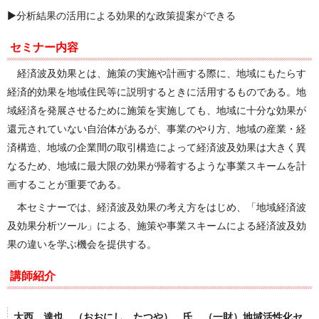
▶分析結果の活用による効果的な政策提案ができる
セミナー内容
経済波及効果とは、施策の実施や計画する際に、地域にもたらす
経済的効果を地域住民等に説明するときに活用するものである。地
域経済を発展させるために施策を実施しても、地域に十分な効果が
還元されていない自治体があるが、事業のやり方、地域の産業・経
済構造、地域の企業間の取引構造によって経済波及効果は大きく異
なるため、地域に最大限の効果が帰着するような事業スキームを計
画することが重要である。
本セミナーでは、経済波及効果の考え方をはじめ、「地域経済波
及効果分析ツール」による、施策や事業スキームによる経済波及効
果の違いを学ぶ機会を提供する。
講師紹介
大西 達也
（おおにし たつや） 氏 （一財）地域活性化セ