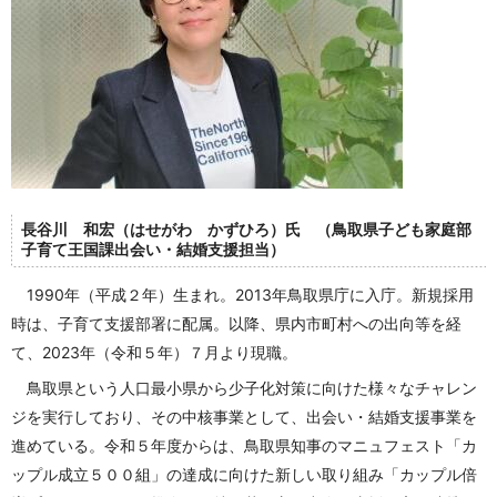
長谷川 和宏（はせがわ かずひろ）氏 （鳥取県子ども家庭部
子育て王国課出会い・結婚支援担当）
1990年（平成２年）生まれ。
2013
年鳥取県庁に入庁。新規採用
時は、子育て支援部署に配属。以降、県内市町村への出向等を経
て、
2023
年（令和５年）７月より現職。
鳥取県という人口最小県から少子化対策に向けた様々なチャレン
ジを実行しており、その中核事業として、出会い・結婚支援事業を
進めている。令和５年度からは、鳥取県知事のマニュフェスト「カ
ップル成立５００組」の達成に向けた新しい取り組み「カップル倍