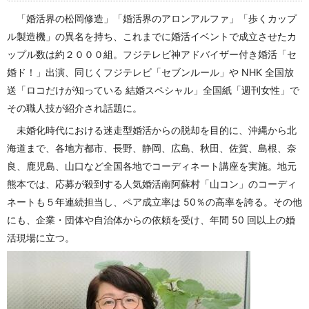
「婚活界の松岡修造」「婚活界のアロンアルファ」「歩くカップ
ル製造機」の異名を持ち、これまでに婚活イベントで成立させたカ
ップル数は約２０００組。フジテレビ神アドバイザー付き婚活「セ
婚ド！」出演、同じくフジテレビ「セブンルール」や NHK 全国放
送「ロコだけが知っている 結婚スペシャル」全国紙「週刊女性」で
その職人技が紹介され話題に。
未婚化時代における迷走型婚活からの脱却を目的に、沖縄から北
海道まで、各地方都市、長野、静岡、広島、秋田、佐賀、島根、奈
良、鹿児島、山口など全国各地でコーディネート講座を実施。地元
熊本では、応募が殺到する人気婚活南阿蘇村「山コン」のコーディ
ネートも５年連続担当し、ペア成立率は 50％の高率を誇る。その他
にも、企業・団体や自治体からの依頼を受け、年間 50 回以上の婚
活現場に立つ。