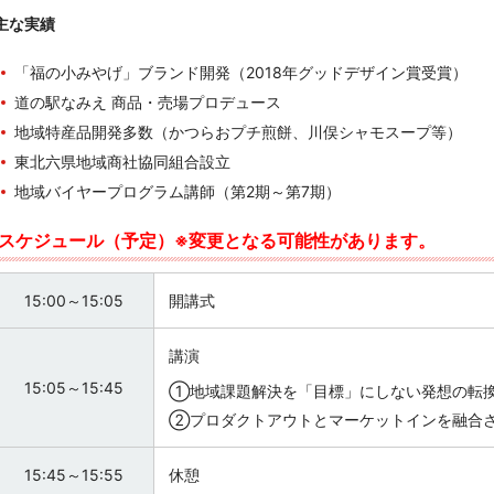
主な実績
「福の小みやげ」ブランド開発（
2018
年グッドデザイン賞受賞）
道の駅なみえ 商品・売場プロデュース
地域特産品開発多数（かつらおプチ煎餅、川俣シャモスープ等）
東北六県地域商社協同組合設立
地域バイヤープログラム講師（第
2
期～第
7
期）
スケジュール（予定）※変更となる可能性があります。
15:00～15:05
開講式
講演
15:05～15:45
①地域課題解決を「目標」にしない発想の転
②プロダクトアウトとマーケットインを融合
15:45～15:55
休憩