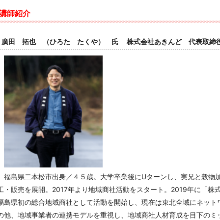
講師紹介
廣田 拓也
（ひろた たくや） 氏 株式会社あきんど 代表取締
福島県二本松市出身／４５歳。大学卒業後にUターンし、実兄と穀物
工・販売を展開。2017年より地域商社活動をスタート。2019年に「
福島県初の総合地域商社として活動を開始し、現在は東北全域にネット
の他、地域事業者の連携モデルを重視し、地域商社人材育成を目下のミ