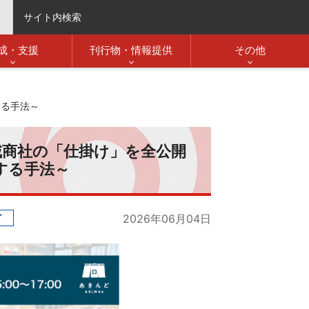
サイト内検索
成・支援
刊行物・情報提供
その他
する手法～
域商社の「仕掛け」を全公開
する手法～
了
2026年06月04日