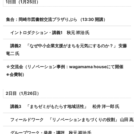
1日目（1月25日）
集合：岡崎市図書館交流プラザりぶら （13:30 開講）
イントロダクション・講義1 秋元 祥治 氏
講義2 「なぜ中小企業支援がまちを元気にするのか？」 安藤
竜二 氏
☆交流会（リノベーション事例：wagamama houseにて開催
※会費制）
2日目（1月26日）
講義3 「
まちゼミがもたらす地域活性」 松井 洋一郎 氏
フィールドワーク
「リノベーションまちづくりの役割」 山田 
グループワーク・発表・講評 秋元
祥治
氏