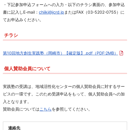
・下記参加申込フォームへの入力・以下のチラシ裏面の、参加申込
書に記入しE-mail：
chiiki@jcrd.jp
またはFAX（03-5202-0755）に
てお申込みください。
チラシ
第10回地方創生実践塾（岡崎市）【確定版】.pdf
（PDF:2MB）
個人賛助会員について
実践塾の受講は、地域活性化センターの個人賛助会員に対するサー
ビスの一環です。このため受講申込をもって、個人賛助会員への加
入となります。
賛助会員については
こちら
を参照してください。
連絡先