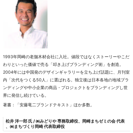
1993年岡崎の老舗木材会社に入社。値段ではなくストーリーやこだ
わりといった価値で売る「叩き上げブランディング術」を創造。
2004年には中国発のデザインギャラリーを立ち上げ話題に、月刊室
内「次代をつくる50人」に選ばれる。独立後は日本各地の地域ブラ
ンディングや中小企業の商品・プロジェクトをブランディングし世
界に発信し続けている。
著書：「安藤竜二ブランドテキスト」ほか多数。
松井 洋一郎 氏 / ㈱みどりや 専務取締役、岡崎まちゼミの会 代表
、㈱まちづくり岡崎 代表取締役