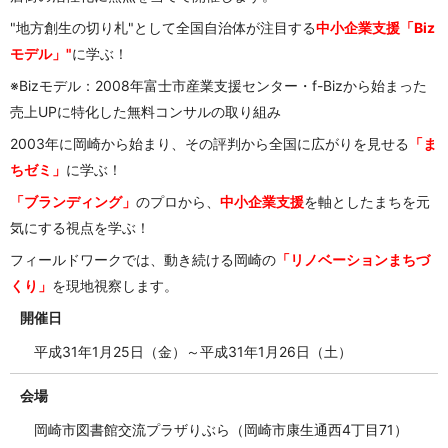
"地方創生の切り札"として全国自治体が注目する
中小企業支援「Biz
モデル」"
に学ぶ！
※Bizモデル：2008年富士市産業支援センター・f-Bizから始まった
売上UPに特化した無料コンサルの取り組み
2003年に岡崎から始まり、その評判から全国に広がりを見せる
「ま
ちゼミ」
に学ぶ！
「ブランディング」
のプロから、
中小企業支援
を軸としたまちを元
気にする視点を学ぶ！
フィールドワークでは、動き続ける岡崎の
「リノベーションまちづ
くり」
を現地視察します。
開催日
平成31年1月25日（金）～平成31年1月26日（土）
会場
岡崎市図書館交流プラザりぶら（岡崎市康生通西4丁目71）