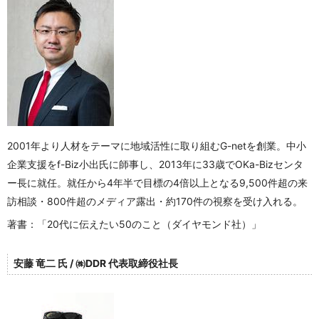
2001年より人材をテーマに地域活性に取り組むG-netを創業。中小
企業支援をf-Biz小出氏に師事し、2013年に33歳でOKa-Bizセンタ
ー長に就任。就任から4年半で目標の4倍以上となる9,500件超の来
訪相談・800件超のメディア露出・約170件の視察を受け入れる。
著書：「20代に伝えたい50のこと（ダイヤモンド社）」
安藤 竜二 氏 / ㈱DDR 代表取締役社長