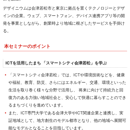
デザイニウムは会津若松市と東京に拠点を置くテクノロジーとデザ
インの企業。ウェブ、スマートフォン、デバイス連携アプリ等の開
発を事業としながら、創業時より地域に根ざしたサービスを手掛け
る。
本セミナーのポイント
ICTを活用したまち 「スマートシティ会津若松」を学ぶ
「スマートシティ会津若松」では、ICTや環境技術などを、健康
や福祉、教育、防災、さらにはエネルギー、交通、環境といった
生活を取り巻く様々な分野で活用し、 将来に向けて持続力と回
復力のある力強い地域社会と、安心して快適に暮らすことのでき
るまちづくりを進めています。
また、ICT専門大学である会津大学やICT関連企業と連携し、実
証地域として、地方創生のモデル都市となり、他の地域へ展開可
能なモデルとなることを目指しています。