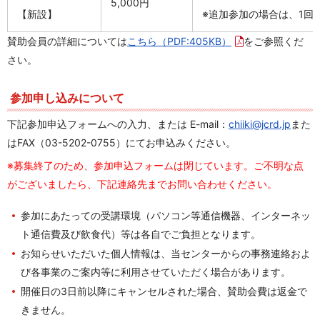
5,000円
【新設】
※追加参加の場合は、1回あ
賛助会員の詳細については
こちら
（PDF:405KB）
をご参照くだ
さい。
参加申し込みについて
下記参加申込フォームへの入力、または E-mail：
chiiki@jcrd.jp
また
はFAX（03-5202-0755）にてお申込みください。
※募集終了のため、参加申込フォームは閉じています。ご不明な点
がございましたら、下記連絡先までお問い合わせください。
参加にあたっての受講環境（パソコン等通信機器、インターネッ
ト通信費及び飲食代）等は各自でご負担となります。
お知らせいただいた個人情報は、当センターからの事務連絡およ
び各事業のご案内等に利用させていただく場合があります。
開催日の3日前以降にキャンセルされた場合、賛助会費は返金で
きません。