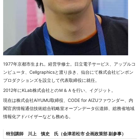
1977年京都市生まれ。経営学修士。日立電子サービス、アップルコ
ンピュータ、Cellgraphicsと渡り歩き、仙台にて株式会社ピンポン
プロダクションズを設立して代表取締役に就任。
2012年にKLab株式会社とのＭ＆Ａを行い、イグジット。
現在は株式会社AiYUMU取締役、CODE for AIZUファウンダー、内
閣官房情報通信技術総合戦略室オープンデータ伝道師、総務省地域
情報化アドバイザーなども務める。
特別講師 川上 慎史 氏（会津若松市 企画政策部 副参事）