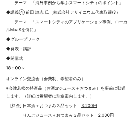
テーマ：「海外事例から学ぶスマートシティのポイント」
◆講義④ 前田 諭志 氏（株式会社デザイニウム代表取締役）
テーマ：「スマートシティのアプリケーション事例、ローカ
ルMaaSを例に」
◆グループワーク
◆発表・講評
◆閉講式
18：00～
オンライン交流会（会費制、希望者のみ）
※会津若松の特産品（お酒orジュース＋おつまみ）を事前に郵送
します。（詳細は希望者に別途案内します。）
[料金] 日本酒＋おつまみ３品セット
3,200
円
りんごジュース＋おつまみ３品セット
2,000
円