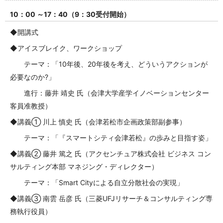
10：00 ～17：40（9：30受付開始）
◆開講式
◆アイスブレイク、ワークショップ
テーマ：「10年後、20年後を考え、どういうアクションが
必要なのか?」
進行：藤井 靖史 氏（会津大学産学イノベーションセンター
客員准教授）
◆講義① 川上 慎史 氏（会津若松市企画政策部副参事）
テーマ：「『スマートシティ会津若松』の
歩みと目指す姿
」
◆講義②
藤井 篤之
氏（
アクセンチュア株式会社 ビジネス コン
サルティング本部 マネジング・ディレクター
）
テーマ：「Smart Cityによる自立分散社会の実現」
◆講義③ 南雲 岳彦 氏（三菱UFJリサーチ＆コンサルティング専
務執行役員）