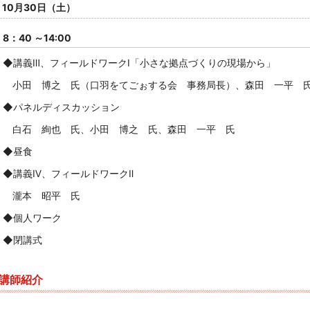
10月30日（土）
8：40 ～14:00
◆講義Ⅲ、フィールドワークⅠ「小さな拠点づくりの現場から
」
小田 博之
氏（口羽をてごぉする会 事務局長）、森田 一平 
◆パネルディスカッション
白石 絢也 氏、小田 博之 氏、森田 一平 氏
◆昼食
◆講義Ⅳ、フィールドワークⅡ
瀧本 昭平 氏
◆個人ワーク
◆閉講式
講師紹介