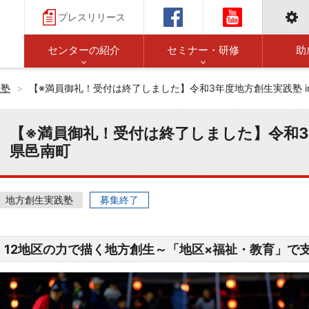
プレスリリース
センターの紹介
セミナー・研修
助
践塾
【※満員御礼！受付は終了しました】令和3年度地方創生実践塾 i
【※満員御礼！受付は終了しました】令和3年
県邑南町
地方創生実践塾
募集終了
12地区の力で描く地方創生～「地区×福祉・教育」で