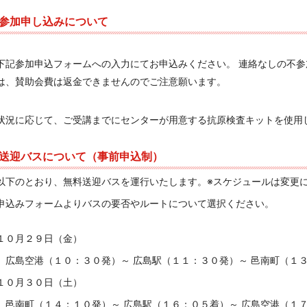
参加申し込みについて
下記参加申込フォームへの入力
にてお申込みください
。 連絡なしの不参
は、賛助会費は返金できません
のでご注意願います。
状況に応じて、ご受講までにセンターが用意する抗原検査キットを使用
送迎バスについて（事前申込制）
以下のとおり、無料送迎バスを運行いたします。※スケジュールは変更
申込みフォームよりバスの要否やルートについて選択ください。
１０月２９日（金）
広島空港（１０：３０発）～ 広島駅（１１：３０発）～ 邑南町（１
１０月３０日（土）
邑南町（１４：１０発）～ 広島駅（１６：０５着）～ 広島空港（１