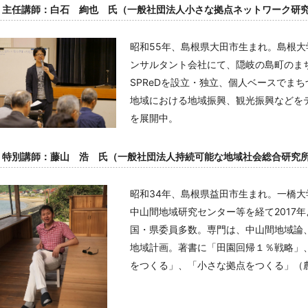
主任講師：白石 絢也 氏（一般社団法人小さな拠点ネットワーク研
昭和55年、島根県大田市生まれ。島根
ンサルタント会社にて、隠岐の島町のま
SPReDを設立・独立、個人ベースでま
地域における地域振興、観光振興などを
を展開中。
特別講師：藤山 浩 氏（一般社団法人持続可能な地域社会総合研究
昭和34年、島根県益田市生まれ。一橋
中山間地域研究センター等を経て2017
国・県委員多数。専門は、中山間地域論
地域計画。著書に「田園回帰１％戦略」
をつくる」、「小さな拠点をつくる」（