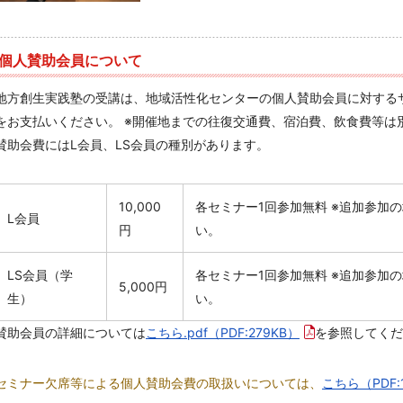
個人賛助会員について
地方創生実践塾の受講は、地域活性化センターの個人賛助会員に対する
をお支払いください。 ※開催地までの往復交通費、宿泊費、飲食費等は
賛助会費にはL会員、LS会員の種別があります。
10,000
各セミナー1回参加無料 ※追加参加の
L会員
円
い。
LS会員（学
各セミナー1回参加無料 ※追加参加の
5,000円
生）
い。
賛助会員の詳細については
こちら.pdf
（PDF:279KB）
を参照してくだ
セミナー欠席等による個人賛助会費の取扱いについては、
こちら
（PDF: