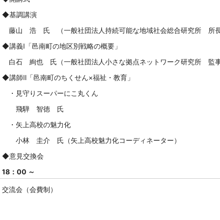
◆基調講演
藤山 浩 氏 （一般社団法人持続可能な地域社会総合研究所 所
◆講義Ⅰ「邑南町の地区別戦略の概要」
白石 絢也 氏（一般社団法人小さな拠点ネットワーク研究所 監
◆
講師Ⅱ
「邑南町のちくせん×福祉・教育」
・見守りスーパーにこ丸くん
飛騨 智徳 氏
・矢上高校の魅力化
小林 圭介 氏（矢上高校魅力化コーディネーター）
◆意見交換会
18：00 ～
交流会（会費制）