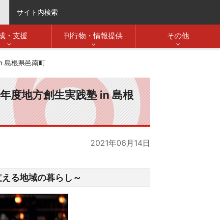
サイト内検索
成・支援
刊行物・情報提供
その他
n 島根県邑南町
度地方創生実践塾 in 島根
2021年06月14日
支える地域の暮らし～