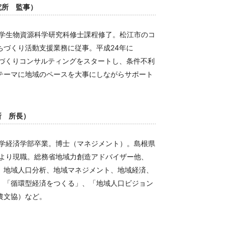
究所 監事）
大学生物資源科学研究科修士課程修了。松江市のコ
ちづくり活動支援業務に従事。平成24年に
ちづくりコンサルティングをスタートし、条件不利
テーマに地域のペースを大事にしながらサポート
所 所長）
大学経済学部卒業。博士（マネジメント）。島根県
年より現職。総務省地域力創造アドバイザー他、
、地域人口分析、地域マネジメント、地域経済、
、「循環型経済をつくる」、「地域人口ビジョン
農文協）など。