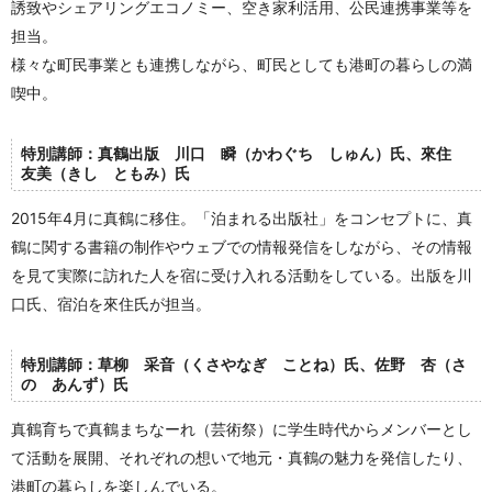
誘致や
シェアリングエコノミー、空き家利活用、公民連携事業等を
担当。
様々な町民事業とも連携しながら、町民としても港町の暮らしの満
喫中。
特別講師：真鶴出版
川口 瞬（かわぐち しゅん）氏、來住
友美（きし ともみ）氏
2015年4月に真鶴に移住。「泊まれる出版社」をコンセプトに、真
鶴に関する書籍の制作やウェブでの情報発信をしながら、その情報
を見て実際に訪れた人を宿に受け入れる活動をしている。出版を川
口氏、宿泊を來住氏が担当。
特別講師：
草柳 采音（くさやなぎ ことね）氏、佐野 杏（さ
の あんず）氏
真鶴育ちで真鶴まちなーれ（芸術祭）に学生時代からメンバーとし
て活動を展開、それぞれの想いで地元・真鶴の魅力を発信したり、
港町の暮らしを楽しんでいる。