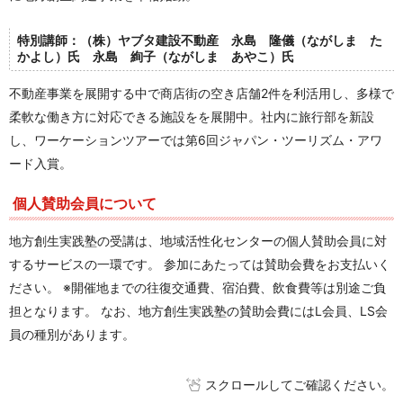
特別講師：（株）ヤブタ建設不動産 永島 隆儀（ながしま た
かよし）氏 永島 絢子（ながしま あやこ）氏
不動産事業を展開する中で商店街の空き店舗2件を利活用し、多様で
柔軟な働き方に対応できる施設をを展開中。社内に旅行部を新設
し、ワーケーションツアーでは第6回ジャパン・ツーリズム・アワ
ード入賞。
個人賛助会員について
地方創生実践塾の受講は、地域活性化センターの個人賛助会員に対
するサービスの一環です。 参加にあたっては賛助会費をお支払いく
ださい。 ※開催地までの往復交通費、宿泊費、飲食費等は別途ご負
担となります。 なお、地方創生実践塾の賛助会費にはL会員、LS会
員の種別があります。
スクロールしてご確認ください。