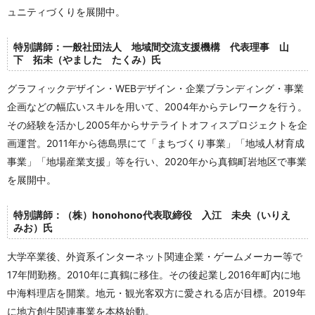
ュニティづくりを展開中。
特別講師：一般社団法人 地域間交流支援機構 代表理事 山
下 拓未（やました たくみ）氏
グラフィックデザイン・WEBデザイン・企業ブランディング・事業
企画などの幅広いスキルを用いて、2004年からテレワークを行う。
その経験を活かし2005年からサテライトオフィスプロジェクトを企
画運営。2011年から徳島県にて「まちづくり事業」「地域人材育成
事業」「地場産業支援」等を行い、2020年から真鶴町岩地区で事業
を展開中。
特別講師：（株）honohono代表取締役 入江 未央（いりえ
みお）氏
大学卒業後、外資系インターネット関連企業・ゲームメーカー等で
17年間勤務。2010年に真鶴に移住。その後起業し2016年町内に地
中海料理店を開業。地元・観光客双方に愛される店が目標。2019年
に地方創生関連事業を本格始動。