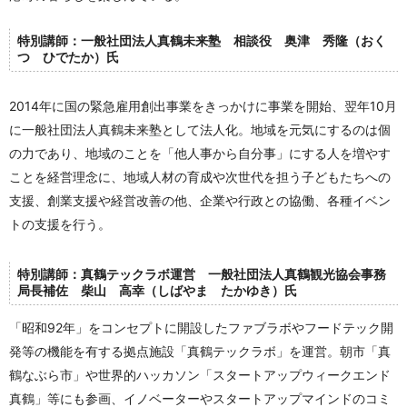
特別講師：一般社団法人真鶴未来塾 相談役 奥津 秀隆（おく
つ ひでたか）氏
2014年に国の緊急雇用創出事業をきっかけに事業を開始、翌年10月
に一般社団法人真鶴未来塾として法人化。地域を元気にするのは個
の力であり、地域のことを「他人事から自分事」にする人を増やす
ことを経営理念に、地域人材の育成や次世代を担う子どもたちへの
支援、創業支援や経営改善の他、企業や行政との協働、各種イベン
トの支援を行う。
特別講師：真鶴テックラボ運営 一般社団法人真鶴観光協会事務
局長補佐 柴山 高幸（しばやま たかゆき）氏
「昭和92年」をコンセプトに開設したファブラボやフードテック開
発等の機能を有する拠点施設「真鶴テックラボ」を運営。朝市「真
鶴なぶら市」や世界的ハッカソン「スタートアップウィークエンド
真鶴」等にも参画、イノベーターやスタートアップマインドのコミ