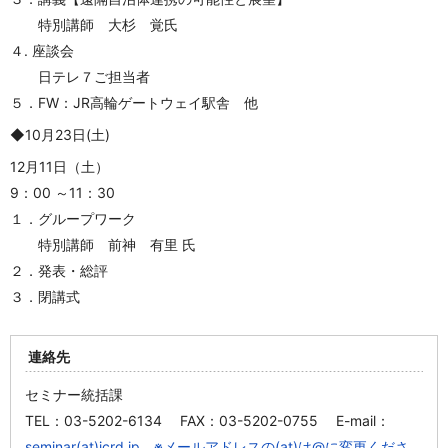
特別講師 大杉 覚氏
４. 座談会
日テレ７ご担当者
５．FW：JR高輪ゲートウェイ駅舎 他
◆
10月23日(土)
12月11日（土）
9：00 ～11：30
１．グループワーク
特別講師 前神 有里 氏
２．発表・総評
３．閉講式
連絡先
セミナー統括課
TEL：03-5202-6134 FAX：03-5202-0755 E-mail：
seminar(at)jcrd.jp ※メールアドレスの(at)は@に変更くださ