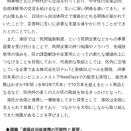
両事例とも江戸時代から交流を行っており、中学生の企業訪問、
自然体験等の交流を続けるなど、互いに深い関係を築いてきた。そ
のお陰もあり、日頃から自治体同士で連絡がとれる関係が築かれて
いたことで、災害時に互いに必要な支援を速やかに行うことができ
たとのことでした。
また、港区では「民間協創制度」という民間企業などからの事業
提案を受け付けることで、民間企業の持つ知識やノウハウ、先端技
術等の強みを、区の課題解決や企業等にとっての新たな価値向上に
つなげることを目指しており、代表的な取組としては、区内に立地
している企業である株式会社日テレ7と新橋SLビールを開発。JR東
日本系のコンビニエンスストアNewDaysでの販売も実現し、販売本
数はわずか1年弱（令和3年7月末）で10万本を超えるヒット商品と
なるなど、区内外の多くの人が区の取組を知るきっかけとなった。
港区が全国と連携し一層推進してきた背景として、港区は全国に
支えられて発展してきており、つながりを大切にしながら取り組ん
できた地盤があることを学びました。
◆講義
「遠隔自治体連携の可能性と展望」