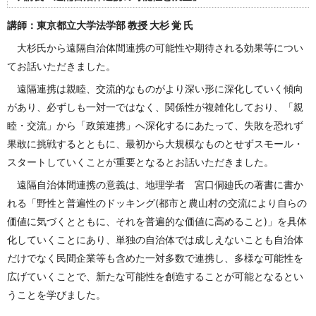
講師：東京都立大学法学部 教授 大杉 覚 氏
大杉氏から遠隔自治体間連携の可能性や期待される効果等につい
てお話いただきました。
遠隔連携は親睦、交流的なものがより深い形に深化していく傾向
があり、必ずしも一対一ではなく、関係性が複雑化しており、「親
睦・交流」から「政策連携」へ深化するにあたって、失敗を恐れず
果敢に挑戦するとともに、最初から大規模なものとせずスモール・
スタートしていくことが重要となるとお話いただきました。
遠隔自治体間連携の意義は、地理学者 宮口侗廸氏の著書に書か
れる「野性と普遍性のドッキング(都市と農山村の交流により自らの
価値に気づくとともに、それを普遍的な価値に高めること)」を具体
化していくことにあり、単独の自治体では成しえないことも自治体
だけでなく民間企業等も含めた一対多数で連携し、多様な可能性を
広げていくことで、新たな可能性を創造することが可能となるとい
うことを学びました。