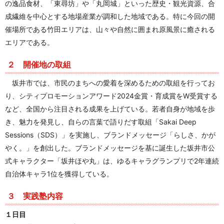
の逸品食材、「東尋坊」や「丸岡城」といった歴史・観光資源、合
成繊維を中心とする地場産業が調和した地域である。特に今回の開
催場所である竹田エリアは、山々や自然に囲まれ原風景に癒される
エリアである。
２ 開催地の取組
坂井市では、市民のまちへの愛着を深めるための取組を行ってお
り、シティプロモーションアワード2024金賞・育成賞をW受賞する
など、全国から注目される成果を上げている。若者自身が地域を歩
き、魅力を発見し、自らの言葉で語りだす取組「Sakai Deep
Sessions（SDS）」を実施し、ブランドメッセージ「らしさ、かが
やく。」を創出した。ブランドメッセージを基に誕生した坂井市公
式キャラクター「坂井ほや丸」は、ゆるキャラグランプリで2年連続
自治体キャラ1位を獲得している。
３ 実践塾内容
１日目