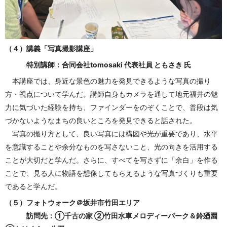
（４）講義「写真撮影講座」
特別講師：合同会社tomosaki 代表社員 ともさき 氏
本講座では、身近な景色の魅力を発見できるような写真の撮り
方・視点について学んだ。講師自身もカメラを通して地元福井の魅
力に気づいた経験を持ち、ファインダーをのぞくことで、普段は気
づかないようなまちの良いところを発見できると話された。
写真の撮り方として、良い写真には構図や光が重要であり、水平
を意識することや余分なものを写さないこと、光の向きを活用する
ことが大切だと学んだ。さらに、すべてを写さずに「余白」を作る
ことで、見る人に物語を想像してもらえるような写真づくりも重要
であると学んだ。
（５）フォトウォーク＠坂井市竹田エリア
訪問先：①千古の家 ②竹田水車メロディーパーク＆鈴廼園