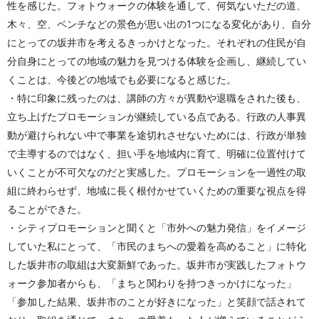
性を感じた。フォトウォークの体験を通して、何気ないただの道、
木々、空、ベンチなどの景色が思い出の1つになる変化があり、自分
にとっての坂井市を考えるきっかけとなった。それぞれの住民が自
分自身にとっての地域の魅力を見つける体験を企画し、継続してい
くことは、今後どの地域でも必要になると感じた。
・特に印象に残ったのは、講師の方々が異動や退職をされた後も、
立ち上げたプロモーションが継続している点である。行政の人事異
動が避けられない中で事業を途切れさせないためには、行政が単独
で主導するのではなく、担い手を地域内に育て、明確に位置付けて
いくことが不可欠なのだと実感した。プロモーションを一過性の取
組に終わらせず、地域に長く根付かせていくための重要な視点を得
ることができた。
・シティプロモーションと聞くと「市外への魅力発信」をイメージ
していた私にとって、「市民のまちへの愛着を高めること」に特化
した坂井市の取組は大変新鮮であった。坂井市が実践したフォトウ
ォーク参加者からも、「まちと関わりを持つきっかけになった」
「参加した結果、坂井市のことが好きになった」と笑顔で話されて