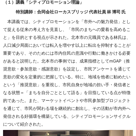
（１）講義「シティプロモーション理論」
特別講師：合同会社ローカスブリッジ 代表社員 林 博司 氏
本講義では、シティプロモーションを「市外への魅力発信」とし
て捉える従来の考え方を見直し、「市民のまちへの愛着を高めるこ
と」を目的とする視点が示された。北本市の元職員である林氏は、
人口減少局面においては転入を増やす以上に転出を抑制することが
重要であり、そのためには市内住民の意識や行動に働きかける必要
があると説明した。北本市の事例では、成果指標としてmGAP（推
奨意欲・参加意欲・感謝意欲）を設定し、市民アンケートを通じて
意欲の変化を定量的に把握している。特に、地域を他者に勧めたい
という「推奨意欲」を重視し、市民自身が地域の担い手・発信者と
なる状態＝「まちを自分ごととして語る」を目指している点が特徴
的であった。また、マーケットイベントや市民参加型プロジェクト
を通じて、市民が関わる場を継続的に創出し、その活動が市内外へ
発信される好循環を構築している、シティプロモーションサイクル
について紹介された。