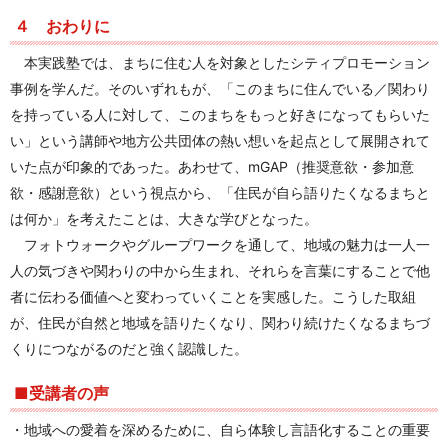
４ おわりに
本実践塾では、まちに住む人を対象としたシティプロモーション
事例を学んだ。そのいずれもが、「このまちに住んでいる／関わり
を持っている人に対して、このまちをもっと好きになってもらいた
い」という講師や地方公共団体の熱い想いを起点として展開されて
いた点が印象的であった。あわせて、mGAP（推奨意欲・参加意
欲・感謝意欲）という視点から、「住民が自ら語りたくなるまちと
は何か」を考えたことは、大きな学びとなった。
フォトウォークやグループワークを通して、地域の魅力は一人一
人の気づきや関わりの中から生まれ、それらを言葉にすることで他
者に伝わる価値へと変わっていくことを実感した。こうした取組
が、住民が自然と地域を語りたくなり、関わり続けたくなるまちづ
くりにつながるのだと強く認識した。
■受講者の声
・地域への愛着を深めるために、自ら体験し言語化することの重要