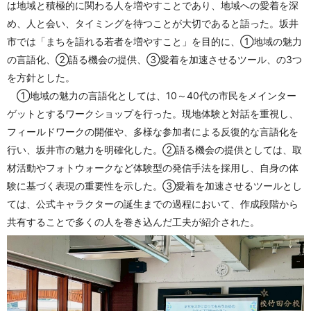
は地域と積極的に関わる人を増やすことであり、地域への愛着を深
め、人と会い、タイミングを待つことが大切であると語った。坂井
市では「まちを語れる若者を増やすこと」を目的に、①地域の魅力
の言語化、②語る機会の提供、③愛着を加速させるツール、の3つ
を方針とした。
①地域の魅力の言語化としては、10～40代の市民をメインター
ゲットとするワークショップを行った。現地体験と対話を重視し、
フィールドワークの開催や、多様な参加者による反復的な言語化を
行い、坂井市の魅力を明確化した。②語る機会の提供としては、取
材活動やフォトウォークなど体験型の発信手法を採用し、自身の体
験に基づく表現の重要性を示した。③愛着を加速させるツールとし
ては、公式キャラクターの誕生までの過程において、作成段階から
共有することで多くの人を巻き込んだ工夫が紹介された。