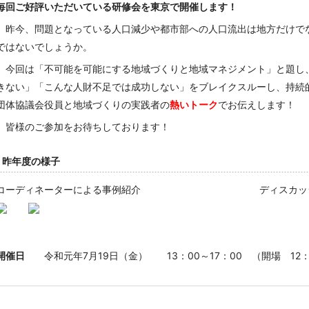
毎回ご好評いただいている研修会を東京で開催します！
昨今、問題となっている人口減少や都市部への人口流出は地方だけで
ではないでしょうか。
今回は「不可能を可能にする地域づくりと地域マネジメント」と題し
きない」「こんな人財不足では成功しない」をブレイクスルーし、持続
団体協議会役員と地域づくりの実践者の
熱いトーク
でお伝えします！
皆様のご参加をお待ちしております！
昨年度の様子
コーディネーターによる事例紹介 ディスカッシ
開催日
令和元年7月19日（金） 13：00～17：00 （開場 12：