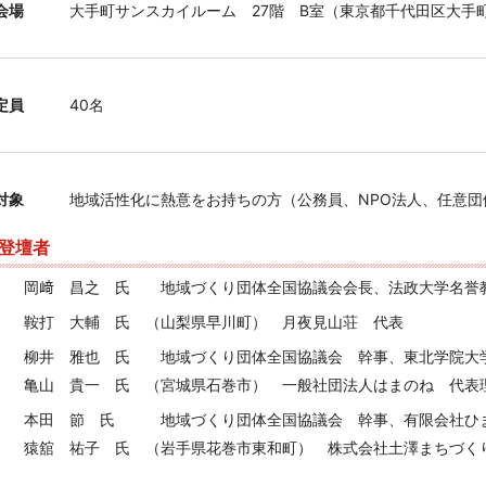
会場
大手町サンスカイルーム 27階 B室（東京都千代田区大手町2-
定員
40名
対象
地域活性化に熱意をお持ちの方（公務員、NPO法人、任意団体
登壇者
岡﨑 昌之 氏
地域づくり団体全国協議会会長、
法政大学名誉
鞍打 大輔 氏 （山梨県早川町）
月夜見山荘 代表
柳井 雅也 氏
地域づくり団体全国協議会 幹事、
東北学院大
亀山 貴一 氏 （宮城県石巻市）
一般社団法人はまのね 代表
本田 節 氏
地域づくり団体全国協議会 幹事、
有限会社ひ
猿舘 祐子 氏 （岩手県花巻市東和町）
株式会社土澤まちづく