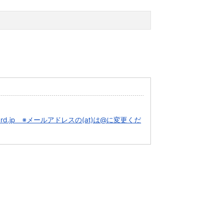
at)jcrd.jp ※メールアドレスの(at)は@に変更くだ