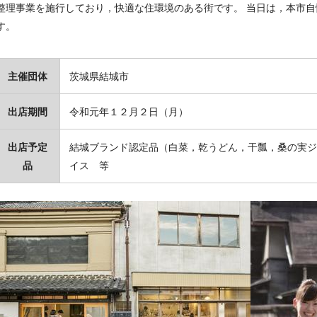
整理事業を施行しており，快適な住環境のある街です。 当日は，本市
す。
主催団体
茨城県結城市
出店期間
令和元年１２月２日（月）
出店予定
結城ブランド認定品（白菜，乾うどん，干瓢，桑の実ジ
品
イス 等