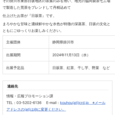
その掛川市東部日坂地区の茶葉のみを用い、地元の協同製茶七工場
で製造した荒茶をブレンドして丹精込めて
仕上げたお茶が『日坂茶』です。
まろやかな甘味と濃緑鮮やかな水色が特徴の深蒸茶、日坂の文化と
ともにごゆっくりお楽しみください。
主催団体
静岡県掛川市
出展期間
2024年11月13日（水）
出展予定品
日坂茶、紅茶、干し芋、野菜 など
連絡先
情報・広報プロモーション課
TEL：03-5202-6136 E-mail：
kouhou(at)jcrd.jp ※メール
アドレスの(at)は@に変更ください。