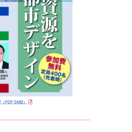
f
（PDF:5MB）