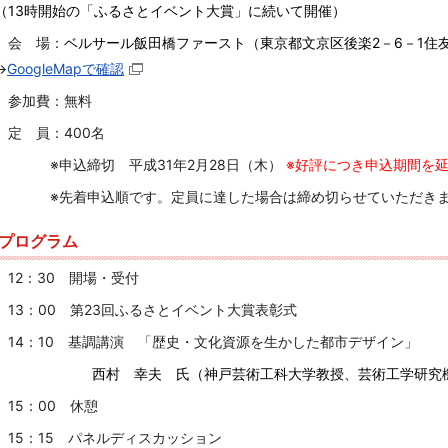
（
13
時開始の「ふるさとイベント大賞」に続いて開催）
会 場：
ベルサール飯田橋ファースト（東京都文京区後楽
2
－
6
－
1
住
→
GoogleMapで確認
参加費：無料
定 員：400名
※申込締切 平成31年2月28日（木）
※好評につき申込期間を
※先着申込順です。定員に達した場合は締め切らせていただきま
プログラム
12：30 開場・受付
13：00 第23回ふるさとイベント大賞表彰式
14：10 基調講演 「歴史・文化資源を生かした都市デザイン」
西村 幸夫 氏（神戸芸術工科大学教授、芸術工学研究
15：00 休憩
15：15 パネルディスカッション