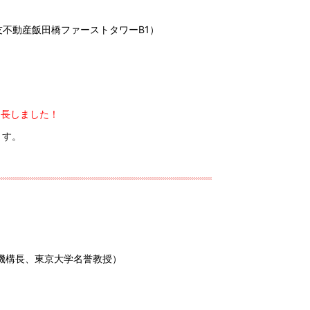
友不動産飯田橋ファーストタワー
B1
）
延長しました！
す。
機構長、東京大学名誉教授）