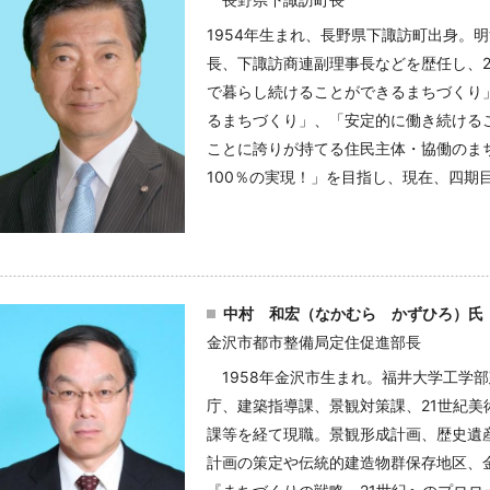
1954年生まれ、長野県下諏訪町出身。
長、下諏訪商連副理事長などを歴任し、2
で暮らし続けることができるまちづくり
るまちづくり」、「安定的に働き続ける
ことに誇りが持てる住民主体・協働のま
100％の実現！」を目指し、現在、四期
中村 和宏（なかむら かずひろ）氏
金沢市都市整備局定住促進部長
1958年金沢市生まれ。福井大学工学部
庁、建築指導課、景観対策課、21世紀
課等を経て現職。景観形成計画、歴史遺
計画の策定や伝統的建造物群保存地区、