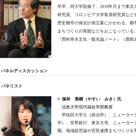
学卒、同大学院修了。2018年月まで東
研究員、コロンビア大学客員研究員など
歴史都市の保全計画立案にかかわる。都
まちづくりの実践などをおこなっている。
『西村幸夫
文化・観光論ノート』（鹿島出
パネルディスカッション
パネリスト
保井 美樹
（やすい みき）氏
法政大学現代福祉学部教授
早稲田大学士（政治学）、ニューヨーク
学）。世界銀行、東京大等、ニューヨー
職。地域経営論や官民連携まちづくりを