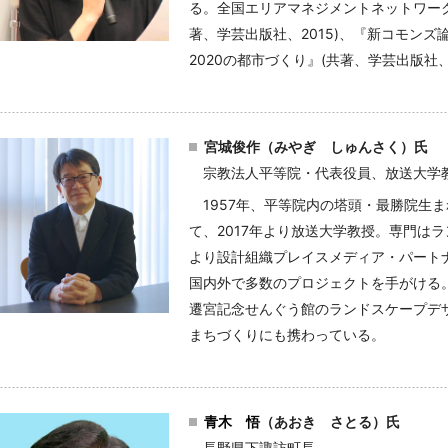
る。全国エリアマネジメントネットワー
著、学芸出版社、2015)、『新コモンズ
2020の都市づくり』(共著、学芸出版社、2
宮城俊作
（みやぎ しゅんさく）氏
宗教法人平等院・代表役員、放送大学
1957年、平等院内の塔頭・最勝院生
て、2017年より放送大学教授。専門はラ
より設計組織プレイスメディア・パートナ
国内外で多数のプロジェクトを手がける。近年
遷宮記念せんぐう館のランドスケープデ
まちづくりにも携わっている。
青木 悟
（あおき さとる）氏
長野県下諏訪町長