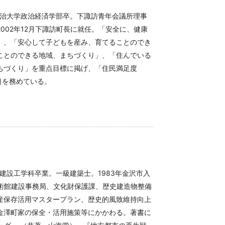
明治大学政治経済学部卒。下諏訪青年会議所理事
002年12月下諏訪町長に就任。「安全に、健康
」、「安心して子どもを産み、育てることのでき
ことのできる地域、まちづくり」、「住んでいる
ちづくり」を重点目標に掲げ、「住民満足度
目を務めている。
建設工学科卒業。一級建築士。1983年金沢市入
美術館建設事務局、文化財保護課、歴史建造物整備
産保存活用マスタープラン、歴史的風致維持向上
金澤町家の保全・活用施策等にかかわる。著書に