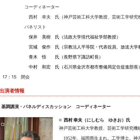
コーディネーター
西村 幸夫 氏（神戸芸術工科大学教授、芸術工学研究
パネリスト
保井 美樹 氏（法政大学現代福祉学部教授）
宮城 俊作 氏（宗教法人平等院・代表役員、放送大学
青木 悟 氏（長野県下諏訪町長）
中村 和宏 氏（石川県金沢市都市整備局定住促進部長
17：15 閉会
出演者情報
基調講演・パネルディスカッション コーディネーター
西村 幸夫
（にしむら ゆきお）氏
神戸芸術工科大学教授、芸術工学研究機
1952年、福岡県生まれ。工学博士。