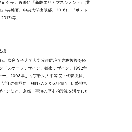
ク副会長。近著に『新版エリアマネジメント』(共
論』(共編著、中央大学出版部、2016)、『ポスト
017)等。
教授
まれ。奈良女子大学大学院住環境学専攻教授を経
ンドスケープデザイン、都市デザイン。1992年
ー。2008年より宗教法人平等院・代表役員。
の作品に、GINZA SIX Garden、伊勢神宮
ザインなど。京都・宇治の歴史的景観を活かした