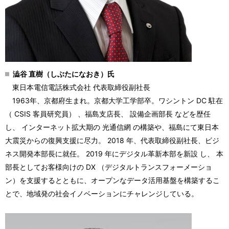
澁谷 直樹（しぶたになおき）氏
東日本電信電話株式会社 代表取締役副社長
1963
年、京都府生まれ。京都大学工学部卒。ワシントン
DC
駐在
（
CSIS
客員研究員） 、福島支店長、 設備企画部長 などを歴任
し、 インターネット拡大期の 光通信網 の構築や、福島にて東日本
大震災からの復興支援に尽力。
2018
年、代表取締役副社長、ビジ
ネス開発本部長に就任。
2019
年にデジタル革新本部を新設 し、 本
部長としてお客様向けの
DX
（デジタルトランスフォーメーショ
ン）
を支援するとともに、オープンなデータ活用基盤を構築するこ
とで、地域発の社会イノベーションにチャレンジしている。