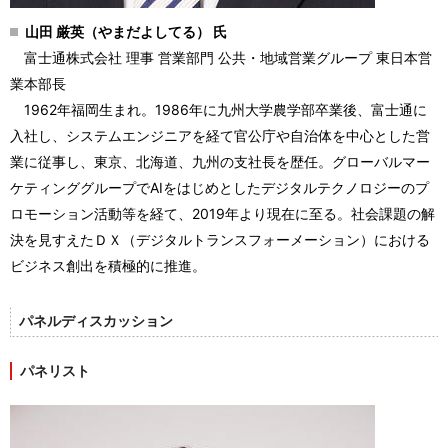
山田 厳英（やまだよしてる） 氏
富士通株式会社 理事 営業部門 公共・地域営業グループ 東日本営
業本部長
1962
年福岡生まれ。
1986
年に九州大学農学部卒業後、富士通に
入社し、システムエンジニアを経て官公庁や自治体を中心とした営
業に従事し、東京、北海道、九州の支社長を歴任。グローバルマー
ケティンググループで
AI
をはじめとしたデジタルテクノロジーのプ
ロモーション活動等を経て、
2019
年より現在に至る。社会課題の解
決を見すえたＤＸ（デジタルトランスフォーメーション）における
ビジネス創出を積極的に推進。
パネルディスカッション
パネリスト