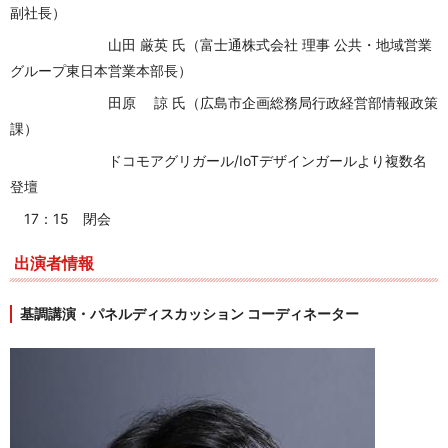
副社長）
山田 厳英 氏
（富士通株式会社 理事
公共・地域営業
グループ
東日本営業本部長）
田原 諒 氏（広島市企画総務局行政経営部情報政策
課）
ドコモアグリガール
/IoT
デザインガールより複数名
登壇
17：15 閉会
出演者情報
基調講演・パネルディスカッション コーディネーター