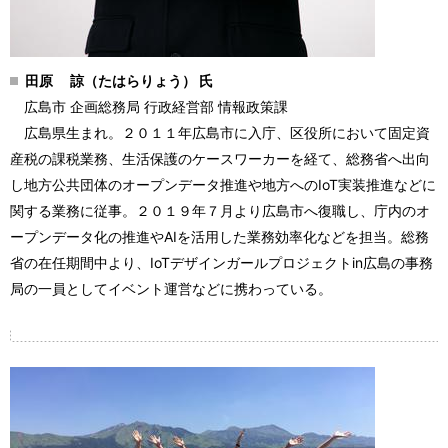
田原 諒（たはらりょう） 氏
広島市 企画総務局 行政経営部 情報政策課
広島県生まれ。２０１１年広島市に入庁、区役所において固定資
産税の課税業務、生活保護のケースワーカーを経て、総務省へ出向
し地方公共団体のオープンデータ推進や地方への
IoT
実装推進などに
関する業務に従事。２０１９年７月より広島市へ復職し、庁内のオ
ープンデータ化の推進や
AI
を活用した業務効率化などを担当。総務
省の在任期間中より、
IoT
デザインガールプロジェクト
in
広島の事務
局の一員としてイベント運営などに携わっている。