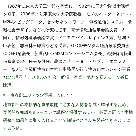
1987
年に東京大学工学部を卒業し、
1992
年に同大学院博士課程
を修了。
2006
年より東京大学大学院教授。モノのインターネット／
M2M
／ビッグデータ、センサネットワーク、無線通信システム、情
報社会デザインなどの研究に従事。電子情報通信学会論文賞（
3
回）、情報処理学会論文賞、ドコモモバイルサイエンス賞、総務大
臣表彰、志田林三郎賞などを受賞。
OECD
デジタル経済政策委員会
(CDEP)
副議長、新世代
IoT/M2M
コンソーシアム会長、総務省情報通
信審議会部会長等を歴任。著書に「データ・ドリブン・エコノミ
ー」など。
内閣府地方創生推進事務局が行う地方創生カレッジ事業
※
にて講座「デジタルが社会・経済・産業・地方を変える」が近日
開講。
※「地方創生カレッジ事業」とは・・・
地方創生の本格的な事業展開に必要な人材を育成・確保するため、
実践的な知識をeラーニング講座で提供するほか、必要に応じて実地
研修も効果的に取り入れることで知識やスキルを習得できるように
する取組。