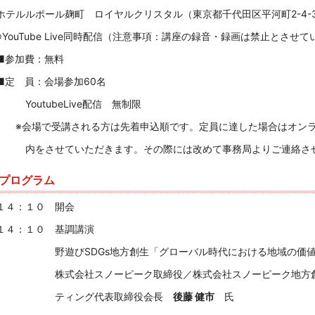
ホテルルポール麹町 ロイヤルクリスタル（東京都千代田区平河町2-4-
※YouTube Live同時配信（注意事項：講座の録音・録画は禁止とさ
■参加費：無料
■定 員：会場参加60名
YoutubeLive配信 無制限
※会場で受講される方は先着申込順です。定員に達した場合はオンラ
内をさせていただきます。その際には改めて事務局よりご連絡させ
プログラム
１４：１０ 開会
１４：１０ 基調講演
野遊びSDGs地方創生「グローバル時代における地域の価値
株式会社スノーピーク取締役／株式会社スノーピ
ティング代表取締役会長
後藤 健市