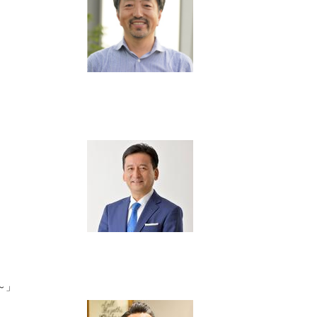
氏
～」
氏