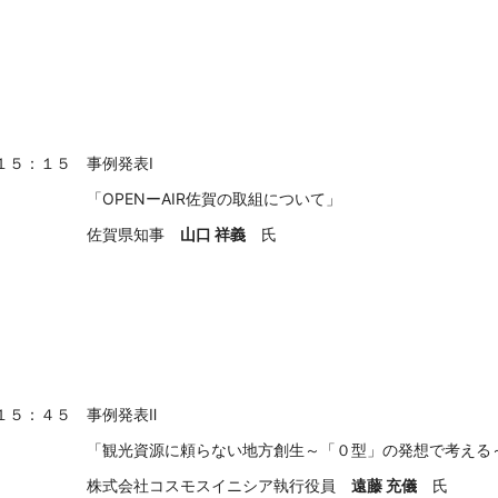
１５：１５ 事例発表Ⅰ
「OPENーAIR佐賀の取組について」
佐賀県知事
山口 祥義
１５：４５ 事例発表Ⅱ
「観光資源に頼らない地方創生～「０型」の発想で考える
株式会社コスモスイニシア執行役員
遠藤 充儀