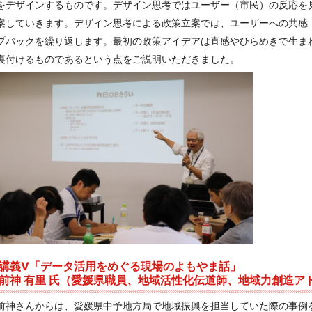
をデザインするものです。デザイン思考ではユーザー（市民）の反応を
案していきます。デザイン思考による政策立案では、ユーザーへの共感
プバックを繰り返します。最初の政策アイデアは直感やひらめきで生ま
裏付けるものであるという点をご説明いただきました。
講義V「データ活用をめぐる現場のよもやま話」
前神 有里 氏（愛媛県職員、地域活性化伝道師、地域力創造ア
前神さんからは、愛媛県中予地方局で地域振興を担当していた際の事例