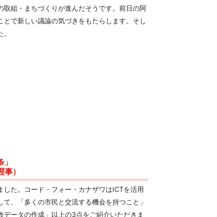
の取組・まちづくりが進んだそうです。前日の阿
ことで新しい議論の気づきをもたらします。そし
た。
条」
理事）
した。コード・フォー・カナザワはICTを活用
して、「多くの市民と交流する機会を持つこと」
政データの作成」以上の3点をご紹介いただきま