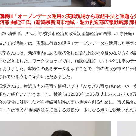
講義III「オープンデータ運用の実践現場から取組手法と課題を
阿部 由紀江 氏（新潟県新潟市地域・魅力創造部広報戦略課 課
石塚 清香 氏（神奈川県横浜市経済局政策調整部経済企画課 ICT専任職
続いての講義では、実際に行政の現場でオープンデータを活用した事例
阿部さんには、新潟市内にある老朽化した公共施設の今後の在り方を検
いただきました。ワークショップでは、施設の維持コストや利用率のデ
がありました。客観性のあるデータを示すことで、市の現状が市民に伝
されている点をご紹介いただきました。
石塚さんは、横浜市内の子育て情報アプリ「かなざわ育なび.net」や
組をご紹介いただきました。横浜市は2030年に65歳以上の人口が10
会の変化に対応しながら持続可能性の高い地域を創るために、市民協働
データは市民が地域課題を把握する最初の一歩になる点をご説明いただ