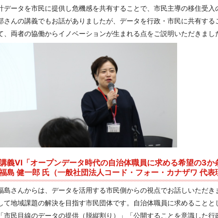
計データを市民に提供し危機感を共有することで、市民主導の移住受入
部さんの講義でもお話がありましたが、データを行政・市民に共有する
て、両者の協働からイノベーションが生まれる点をご説明いただきまし
講義VI「オープンデータ時代の自治体職員に求める希望の3か
福島 健一郎 氏（一般社団法人コード・フォー・カナザワ 代表
福島さんからは、データを活用する市民側からの視点でお話しいただきま
して地域課題の解決を目指す市民団体です。自治体職員に求めることと
「市民目線のデータの提供（脱縦割り）」「公開することを意識した行