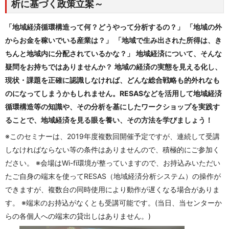
析に基づく政策立案～
「地域経済循環構造って何？どうやって分析するの？」
「地域の外
からお金を稼いでいる産業は？」
「地域で生み出された所得は、き
ちんと地域内に分配されているかな？」
地域経済について、そんな
疑問をお持ちではありませんか？
地域の経済の実態を見える化し、
現状・課題を正確に認識しなければ、どんな総合戦略も的外れなも
のになってしまうかもしれません。RESASなどを活用して地域経済
循環構造等の知識や、その分析を基にしたワークショップを実践す
ることで、地域経済を見る眼を養い、その方法を学びましょう！
※このセミナーは、2019年度複数回開催予定ですが、連続して受講
しなければならない等の条件はありませんので、積極的にご参加く
ださい。 ※会場はWi-fi環境が整っていますので、お持込みいただい
たご自身の端末を使ってRESAS（地域経済分析システム）の操作が
できますが、複数台の同時使用により動作が遅くなる場合がありま
す。 ※端末のお持込がなくとも受講可能です。(当日、当センターか
らの各個人への端末の貸出しはありません。)