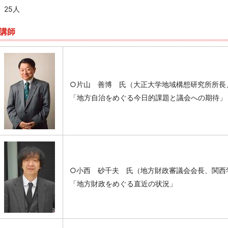
25人
講師
○片山 善博 氏（大正大学地域構想研究所所長
「地方自治をめぐる今日的課題と議会への期待」
○小西 砂千夫 氏（地方財政審議会会長、関西
「地方財政をめぐる直近の状況」