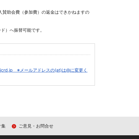
人賛助会費（参加費）の返金は
できかねますの
ード）へ振替可能です。
(at)jcrd.jp ※メールアドレスの(at)は@に変更く
ク集
ご意見・お問合せ