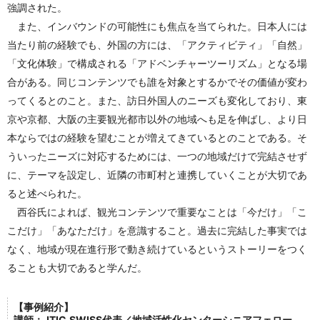
強調された。
また、インバウンドの可能性にも焦点を当てられた。日本人には
当たり前の経験でも、外国の方には、「アクティビティ」「自然」
「文化体験」で構成される「アドベンチャーツーリズム」となる場
合がある。同じコンテンツでも誰を対象とするかでその価値が変わ
ってくるとのこと。また、訪日外国人のニーズも変化しており、東
京や京都、大阪の主要観光都市以外の地域へも足を伸ばし、より日
本ならではの経験を望むことが増えてきているとのことである。そ
ういったニーズに対応するためには、一つの地域だけで完結させず
に、テーマを設定し、近隣の市町村と連携していくことが大切であ
ると述べられた。
西谷氏によれば、観光コンテンツで重要なことは「今だけ」「こ
こだけ」「あなただけ」を意識すること。過去に完結した事実では
なく、地域が現在進行形で動き続けているというストーリーをつく
ることも大切であると学んだ。
【事例紹介】
講師：JTIC.SWISS代表／地域活性化センターシニアフェロー