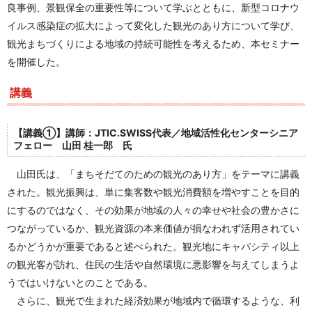
良事例、景観保全の重要性等について学ぶとともに、新型コロナウ
イルス感染症の拡大によって変化した観光のあり方について学び、
観光まちづくりによる地域の持続可能性を考えるため、本セミナー
を開催した。
講義
【講義①】講師：JTIC.SWISS代表／地域活性化センターシニア
フェロー 山田 桂一郎 氏
山田氏は、「まちそだてのための観光のあり方」をテーマに講義
された。観光振興は、単に集客数や観光消費額を増やすことを目的
にするのではなく、その効果が地域の人々の幸せや社会の豊かさに
つながっているか、観光資源の本来価値が損なわれず活用されてい
るかどうかが重要であると述べられた。観光地にキャパシティ以上
の観光客が訪れ、住民の生活や自然環境に悪影響を与えてしまうよ
うではいけないとのことである。
さらに、観光で生まれた経済効果が地域内で循環するような、利