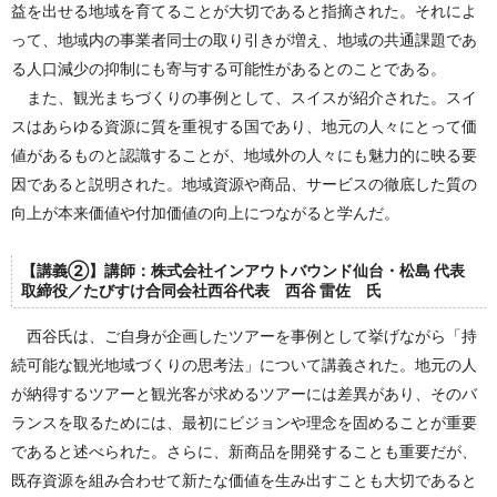
益を出せる地域を育てることが大切であると指摘された。それによ
って、地域内の事業者同士の取り引きが増え、地域の共通課題であ
る人口減少の抑制にも寄与する可能性があるとのことである。
また、観光まちづくりの事例として、スイスが紹介された。スイ
スはあらゆる資源に質を重視する国であり、地元の人々にとって価
値があるものと認識することが、地域外の人々にも魅力的に映る要
因であると説明された。地域資源や商品、サービスの徹底した質の
向上が本来価値や付加価値の向上につながると学んだ。
【講義②】講師：株式会社インアウトバウンド仙台・松島 代表
取締役／たびすけ合同会社西谷代表 西谷 雷佐 氏
西谷氏は、ご自身が企画したツアーを事例として挙げながら「持
続可能な観光地域づくりの思考法」について講義された。地元の人
が納得するツアーと観光客が求めるツアーには差異があり、そのバ
ランスを取るためには、最初にビジョンや理念を固めることが重要
であると述べられた。さらに、新商品を開発することも重要だが、
既存資源を組み合わせて新たな価値を生み出すことも大切であると