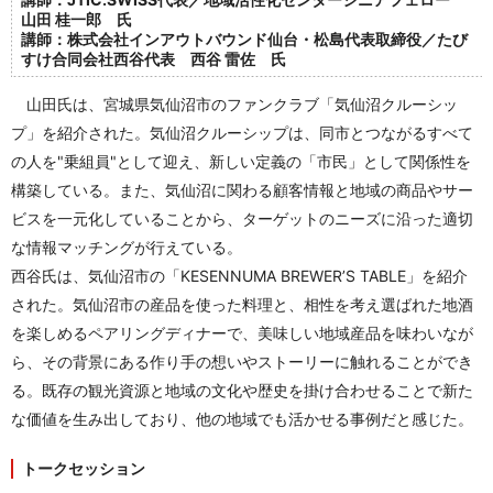
山田 桂一郎 氏
講師：株式会社インアウトバウンド仙台・松島代表取締役／たび
すけ合同会社西谷代表 西谷 雷佐 氏
山田氏は、宮城県気仙沼市のファンクラブ「気仙沼クルーシッ
プ」を紹介された。気仙沼クルーシップは、同市とつながるすべて
の人を"乗組員"として迎え、新しい定義の「市民」として関係性を
構築している。また、気仙沼に関わる顧客情報と地域の商品やサー
ビスを一元化していることから、ターゲットのニーズに沿った適切
な情報マッチングが行えている。
西谷氏は、気仙沼市の「KESENNUMA BREWER’S TABLE」を紹介
された。気仙沼市の産品を使った料理と、相性を考え選ばれた地酒
を楽しめるペアリングディナーで、美味しい地域産品を味わいなが
ら、その背景にある作り手の想いやストーリーに触れることができ
る。既存の観光資源と地域の文化や歴史を掛け合わせることで新た
な価値を生み出しており、他の地域でも活かせる事例だと感じた。
トークセッション