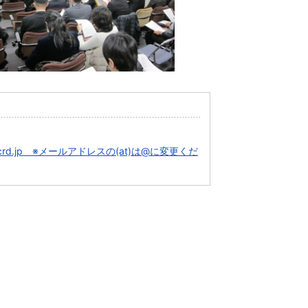
at)jcrd.jp ※メールアドレスの(at)は@に変更くだ