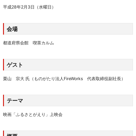
平成28年2月3日（水曜日）
会場
都道府県会館 喫茶カルム
ゲスト
栗山 宗大 氏（ものがたり法人FireWorks 代表取締役副社長）
テーマ
映画「ふるさとがえり」上映会