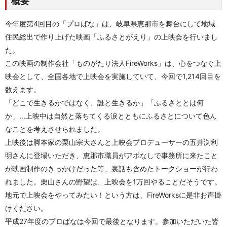
概要
今年度第4回目の「プロばな」は、岐阜県恵那市を舞台にして地域
住民総出で作り上げた映画「ふるさとがえり」の上映会を行いまし
た。
この映画の制作会社「ものがたり法人FireWorks」は、心をつなぐ上
映会として、全国各地で上映会を実施していて、今回で1,214回目を
数えます。
「どこで生きるかではなく、誰と生きるか」「ふるさととは何
か」...上映中は自然と落ちてくる涙とともにふるさとについて色ん
なことを考えさせられました。
上映後は脚本家の栗山宗大さんと上映会プロデューサーの五井渕利
明さんに登場いただき、恵那市職員がアポなしで事務所に来たこと
が映画制作のきっかけだった等、裏話も含めたトークショーが行わ
れました。栗山さんの野望は、上映会を1万回やることだそうです。
地元で上映会をやってみたい！という方は、FireWorksに是非お声掛
けください。
平成27年度のプロばなは今回で最後となります。参加いただいた皆