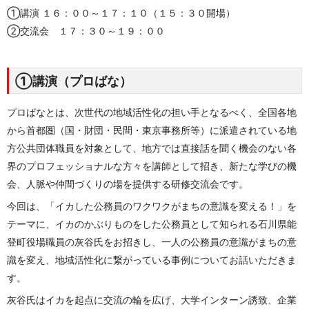
①講演 １６：００～１７：１０（１５：３０開場）
②交流会 １７：３０～１９：００
①講演（プロばな）
プロばなとは、次世代の地域活性化の担い手となるべく、全国各地
から首都圏（国・財団・民間・東京事務所等）に派遣されている地
方公共団体職員を対象として、地方では直接話を聞く機会のない各
界のプロフェッショナルな方々を講師として招き、新たな学びの機
会、人脈や仲間づくりの場を提供する研修交流会です。
今回は、「イカした公務員のワクワクがまちの意識を変える！」を
テーマに、イカのかぶりものをした公務員として知られる石川県能
登町役場職員の灰谷氏をお招きし、一人の公務員の意識がまちの意
識を変え、地域活性化に繋がっている事例についてお話いただきま
す。
灰谷氏はイカを起点に交流の輪を広げ、大学インターン誘致、企業