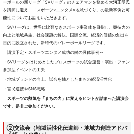
ーボールの新リーグ「SVリーグ」のチェアマンを務め
る大河正明氏
を講師に迎え、「スポーツ×エンタメ×地域づくり」の最新事例と可
能性についてお話をいただきます。
SVリーグは、世界に比類なきスポーツ事業体を目指し、競技力の
向上と地域共生、社会課題の解決、国際交流、経済的価値の創出を
目的に設立された、新時代のバレーボールリーグです。
講演予定～スポーツエンタメ成功の鍵の具体事例～
・SVリーグをはじめとしたプロスポーツの試合運営・演出・ファン
参加型イベントの工夫
・地域ブランドの向上、試合を軸としたまちの経済活性化
・官民連携やSNS戦略
スポーツの熱気を「まちの力」に変えるヒントが詰まった講演会
です。是非ご参加ください。
②交流会（地域活性化伝道師・地域力創造アドバ