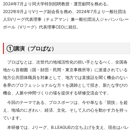
2024年7月より同大学特別招聘教授・運営顧問を務める。
2022年9月よりVリーグ副会長を務め、2024年7月より一般社団法
人SVリーグ代表理事（チェアマン）兼一般社団法人ジャパンバレー
ボール（Vリーグ）代表理事CEOに就任。
①講演（プロばな）
プロばなとは、次世代の地域活性化の担い手となるべく、全国各
地から首都圏（国・財団・民間・東京事務所等）に派遣されている
地方公共団体職員を対象として、地方では直接話を聞く機会のない
各界のプロフェッショナルな方々を講師として招き、新たな学びの
機会、人脈や仲間づくりの場を提供する研修交流会です。
今回のテーマである、
プロスポーツは、今や単なる「競技」を超
え、地域のにぎわい、経済、文化、そして人の心を動かす力を持っ
ています。
本研修では、Jリーグ、B.LEAGUEの立ち上げを支え、現在はバレ