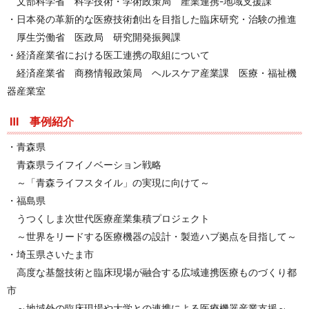
文部科学省 科学技術・学術政策局 産業連携-地域支援課
・日本発の革新的な医療技術創出を目指した臨床研究・治験の推進
厚生労働省 医政局 研究開発振興課
・経済産業省における医工連携の取組について
経済産業省 商務情報政策局 ヘルスケア産業課 医療・福祉機
器産業室
Ⅲ 事例紹介
・青森県
青森県ライフイノベーション戦略
～「青森ライフスタイル」の実現に向けて～
・福島県
うつくしま次世代医療産業集積プロジェクト
～世界をリードする医療機器の設計・製造ハブ拠点を目指して～
・埼玉県さいたま市
高度な基盤技術と臨床現場が融合する広域連携医療ものづくり都
市
～地域外の臨床現場や大学との連携による医療機器産業支援～