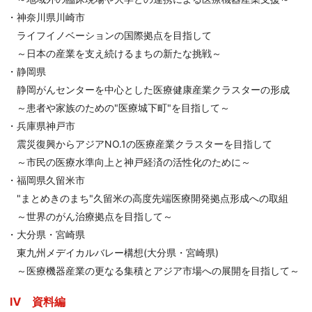
・神奈川県川崎市
ライフイノベーションの国際拠点を目指して
～日本の産業を支え続けるまちの新たな挑戦～
・静岡県
静岡がんセンターを中心とした医療健康産業クラスターの形成
～患者や家族のための"医療城下町"を目指して～
・兵庫県神戸市
震災復興からアジアNO.1の医療産業クラスターを目指して
～市民の医療水準向上と神戸経済の活性化のために～
・福岡県久留米市
"まとめきのまち"久留米の高度先端医療開発拠点形成への取組
～世界のがん治療拠点を目指して～
・大分県・宮崎県
東九州メデイカルバレー構想(大分県・宮崎県)
～医療機器産業の更なる集積とアジア市場への展開を目指して～
Ⅳ 資料編