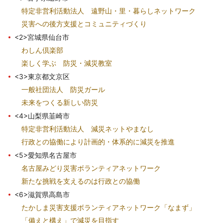
特定非営利活動法人 遠野山・里・暮らしネットワーク
災害への後方支援とコミュニティづくり
<2>宮城県仙台市
わしん倶楽部
楽しく学ぶ 防災・減災教室
<3>東京都文京区
一般社団法人 防災ガール
未来をつくる新しい防災
<4>山梨県韮崎市
特定非営利活動法人 減災ネットやまなし
行政との協働により計画的・体系的に減災を推進
<5>愛知県名古屋市
名古屋みどり災害ボランティアネットワーク
新たな挑戦を支えるのは行政との協働
<6>滋賀県高島市
たかしま災害支援ボランティアネットワーク「なまず」
「備えと構え」で減災を目指す