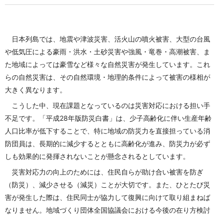
日本列島では、地震や津波災害、活火山の噴火被害、大型の台風
や低気圧による豪雨・洪水・土砂災害や強風・竜巻・高潮被害、ま
た地域によっては豪雪など様々な自然災害が発生しています。これ
らの自然災害は、その自然環境・地理的条件によって被害の様相が
大きく異なります。
こうした中、現在課題となっているのは災害対応
における担い手
不足です。「平成28年版防災白書」は、少子高齢化に伴い生産年齢
人口比率が低下することで、特に地域の防災力を直接担っている消
防団員は、長期的に減少するとともに高齢化が進み、防災力が必ず
しも効果的に発揮されないことが懸念されるとしています。
災害対応力の向上のためには、住民自らが助け合い被害を防ぎ
（防災）、減少させる（減災）ことが大切です。また、ひとたび災
害が発生した際は、住民同士が協力して復興に向けて取り組まねば
なりません。地域づくり団体全国協議会における今後の在り方検討