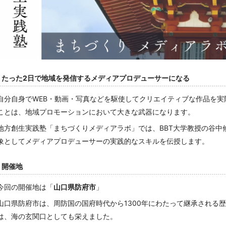
たった2日で地域を発信するメディアプロデューサーになる
自分自身でWEB・動画・写真などを駆使してクリエイティブな作品を
ことは、地域プロモーションにおいて大きな武器になります。
地方創生実践塾「まちづくりメディアラボ」では、BBT大学教授の谷中
象としてメディアプロデューサーの実践的なスキルを伝授します。
開催地
今回の開催地は「
山口県防府市
」
山口県防府市は、周防国の国府時代から1300年にわたって継承される
は、海の玄関口としても栄えました。