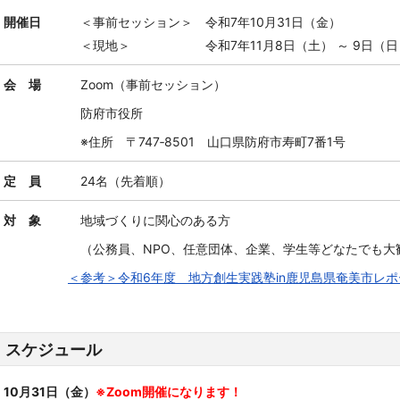
開催日
＜事前セッション＞ 令和7年10月31日（金）
＜現地＞ 令和7年11月8日（土） ～ 9日（
会 場
Zoom（事前セッション）
防府市役所
※住所
〒747‐8501 山口県防府市寿町7番1号
定 員
24名（先着順）
対 象
地域づくりに関心のある方
（公務員、NPO、任意団体、企業、学生等どなたでも大
＜参考＞令和6年度 地方創生実践塾in鹿児島県奄美市レ
スケジュール
10月31日（金）
※Zoom開催になります！