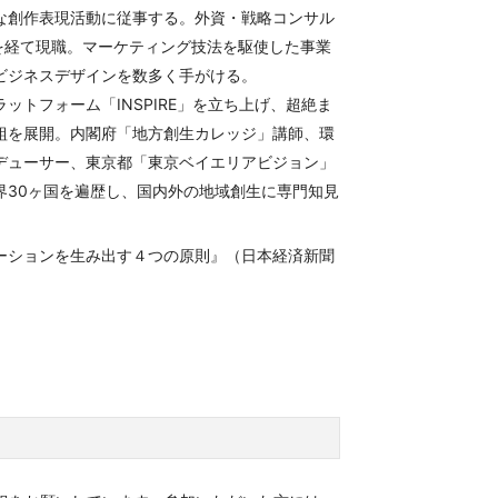
な創作表現活動に従事する。外資・戦略コンサル
ilton を経て現職。マーケティング技法を駆使した事業
ビジネスデザインを数多く手がける。
トフォーム「INSPIRE」を立ち上げ、超絶ま
組を展開。内閣府「地方創生カレッジ」講師、環
デューサー、東京都「東京ベイエリアビジョン」
界30ヶ国を遍歴し、国内外の地域創生に専門知見
ーションを生み出す４つの原則』（日本経済新聞