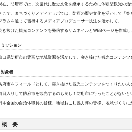
現在、防府市では、次世代に歴史文化を継承するために体験型観光の活
そこで、まちづくりメディアラボでは、防府の歴史文化を活かして「突
グラムを通じて習得するメディアプロデューサー技法を活かして、
突き抜けた観光コンテンツを発信するサムネイルとWEBページを作成し
ミッション
山口県防府市の豊富な地域資源を活かして、突き抜けた観光コンテンツ
対象者
防府市をフィールドとして、突き抜けた観光コンテンツをつくりたい人
前日入りして防府市を観光するのも良し！防府市に行ったことがないと
日本全国の自治体職員の皆様、地域おこし協力隊の皆様、地域づくりに
概 要