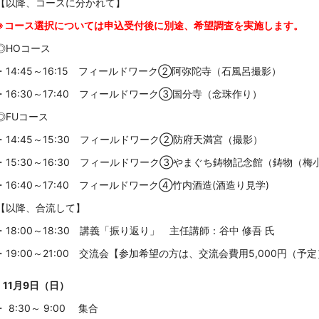
【以降、コースに分かれて】
※コース選択については申込受付後に別途、希望調査を実施します。
◎HOコース
・14:45～16:15 フィールドワーク②阿弥陀寺（石風呂撮影）
・16:30～17:40 フィールドワーク③国分寺（念珠作り）
◎FUコース
・14:45～15:30 フィールドワーク②防府天満宮（撮影）
・15:30～16:30 フィールドワーク③やまぐち鋳物記念館
（鋳物（梅
・16:40～17:40 フィールドワーク④竹内酒造(酒造り見学)
【以降、合流して】
・18:00～18:30 講義「振り返り」 主任講師：谷中 修吾 氏
・19:00～21:00 交流会【
参加希望の方は、交流会費用5,000円（予
11月9日（日）
・ 8:30～ 9:00 集合