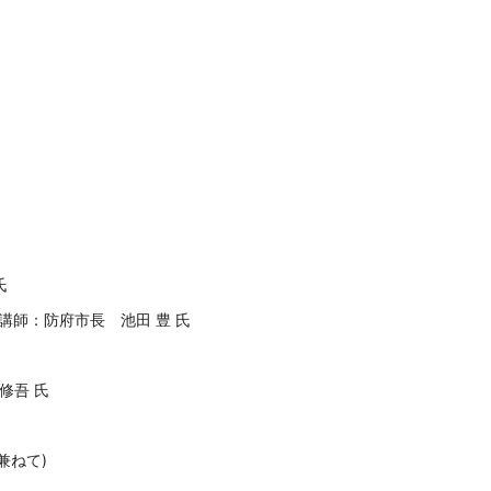
氏
講師：防府市長 池田 豊 氏
修吾 氏
兼ねて)