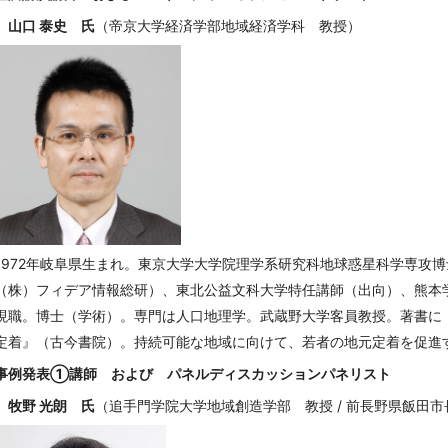
山口 泰史 氏
（帝京大学経済学部地域経済学科 教授）
1972年岐阜県生まれ。東京大学大学院理学系研究科地球惑星科学専攻
（株）フィデア情報総研）、東北公益文科大学特任講師（出向）、熊本学
現職。博士（学術）。専門は人口地理学。武蔵野大学客員教授。著書に
定着』（古今書院）。持続可能な地域に向けて、若者の地元定着を促進
事例発表①講師 および パネルディスカッションパネリスト
牧野 光朗 氏
（追手門学院大学地域創造学部 教授 / 前長野県飯田市