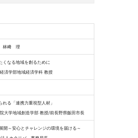
 林﨑 理
たくなる地域を創るために
経済学部地域経済学科 教授
られる「連携力重視型人材」
大学地域創造学部 教授/前長野県飯田市長
の展開～安心とチャレンジの環境を届ける～
人カタリバ 事務局長