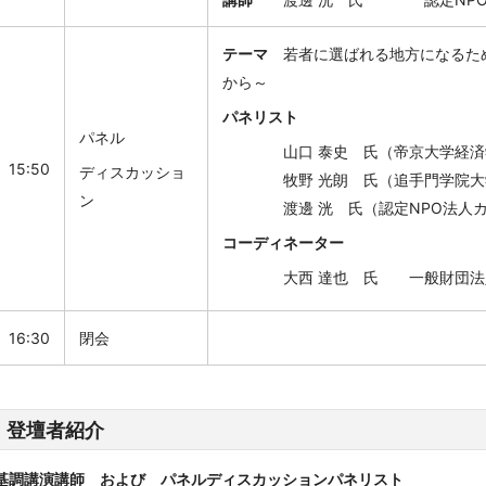
テーマ
若者に選ばれる地方になるため
から～
パネリスト
パネル
山口 泰史 氏（帝京大学経済学
15:50
ディスカッショ
牧野 光朗 氏（追手門学院大学地
ン
渡邊 洸 氏（認定NPO法人カ
コーディネーター
大西 達也 氏 一般財団法
16:30
閉会
登壇者紹介
基調講演講師 および パネルディスカッションパネリスト