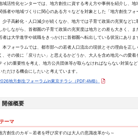
地域活性化センターでは、地方創生に資する考え方や事例を紹介し、地
関係者や地域づくりに関心のある方々などを対象とした「地方創生フォ
少子高齢化・人口減少が続くなか、地方では子育て政策の充実などに
しかしながら、首都圏の子育て政策の充実度は地方との差も大きく、ま
若者は大学進学や就職をきっかけに首都圏へ転出している状況にありま
本フォーラムでは、都市部への若者人口流出の現状とその理由を正し
く、その後に「戻りたい」と思えるかどうか、大人を含め地元への愛着を
ティ)の重要性を考え、地方公共団体等が取らなければならない対策な
いただける機会にしたいと考えています。
2026地方創生フォーラムin東京チラシ
（PDF:4MB）
開催概要
テーマ
地方創生のカギ～若者を呼び戻すのは大人の意識改革から～