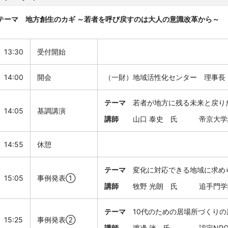
テーマ 地方創生のカギ ～若者を呼び戻すのは大人の意識改革から～
13:30
受付開始
14:00
開会
（一財）地域活性化センター 理事長
テーマ
若者が地方に残る未来と戻り
14:05
基調講演
講師
山口 泰史 氏
帝京大学
14:55
休憩
テーマ
変化に対応できる地域に求め
15:05
事例発表①
講師
牧野 光朗
氏 追手門学院
テーマ
10代のための居場所づくり
15:25
事例発表②
講師
渡邊 洸 氏 認定NPO法