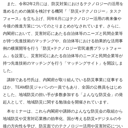
また、令和2年2月には、防災対策におけるテクノロジーの活用を
進めるための施策を検討する機関『「防災×テクノロジー」タスク
フォース』を立ち上げ、同年6月にはテクノロジー活用の将来像や
今後の推進方策についてのとりまとめがなされています。さらに、
内閣府において、災害対応にあたる自治体等のニーズと民間企業等
が持つ先進技術のマッチングや、自治体等における効果的な活用事
例の横展開等を行う「防災×テクノロジー官民連携プラットフォー
ム」を設置し、災害対応にあたる自治体等のニーズと民間企業等が
持つ先進技術のマッチングを行う「マッチングサイト」を開設しま
した。
講師である竹氏は、内閣府が取り組んでいる防災事業に従事する
ほか、TEAM防災ジャパンの一員でもあり、全国の公務員をはじめ
とした、地域防災の担い手が多数参加する「よんなな防災会」の発
起人として、地域防災に関する勉強会を開催されています。
本セミナーは、これら内閣府や講師のよんなな防災会の取組から
地域防災や災害対応業務の効率化、国が考える防災×デジタルの今
後の方向性を学び、防災面でのテクノロジー活用や災害対応につい