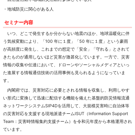
・地域防災に関心がある人
セミナー内容
いつ、どこで発生するか分からない地震のほか、地球温暖化に伴
う気候変動により、「100 年に１度」「50 年に１度」という豪雨
が高頻度に発生し、これまでの想定で「安全」「守れる」とされて
きたものが通用しないほど災害が激甚化しています。一方で、災害
情報の収集や伝達において、ドローンやソーシャルメディアといっ
た進展する情報通信技術の活用事例も見られるようになっていま
す。
内閣府では、災害対応に必要とされる情報を収集し、利用しやす
い形式に変換して迅速に配信する機能を備えた基盤的防災情報流通
ネットワークシステムSIP4Dを活用して、大規模災害時に自治体等
の災害対応を支援する現地派遣チームISUT（Information Support
Team：災害時情報集約支援チーム）を令和元年度から本格運用され
ています。