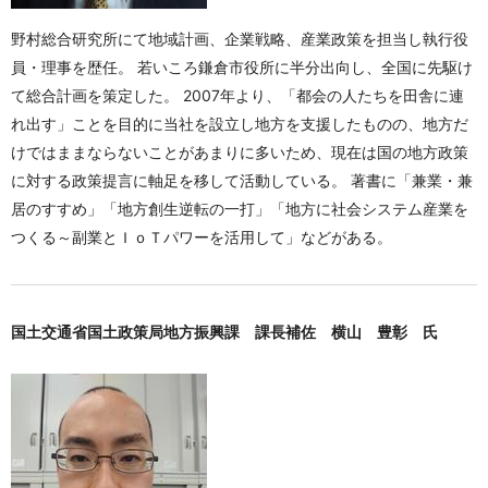
野村総合研究所にて地域計画、企業戦略、産業政策を担当し執行役
員・理事を歴任。 若いころ鎌倉市役所に半分出向し、全国に先駆け
て総合計画を策定した。 2007年より、「都会の人たちを田舎に連
れ出す」ことを目的に当社を設立し地方を支援したものの、地方だ
けではままならないことがあまりに多いため、現在は国の地方政策
に対する政策提言に軸足を移して活動している。 著書に「兼業・兼
居のすすめ」「地方創生逆転の一打」「地方に社会システム産業を
つくる～副業とＩｏＴパワーを活用して」などがある。
国土交通省国土政策局地方振興課 課長補佐 横山 豊彰 氏