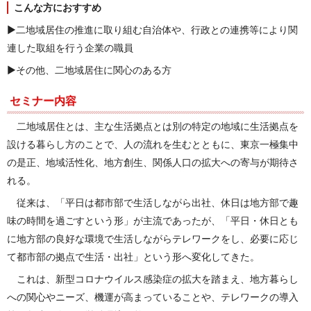
こんな方におすすめ
▶二地域居住の推進に取り組む自治体や、行政との連携等により関
連した取組を行う企業の職員
▶その他、二地域居住に関心のある方
セミナー内容
二地域居住とは、主な生活拠点とは別の特定の地域に生活拠点を
設ける暮らし方のことで、人の流れを生むとともに、東京一極集中
の是正、地域活性化、地方創生、関係人口の拡大への寄与が期待さ
れる。
従来は、「平日は都市部で生活しながら出社、休日は地方部で趣
味の時間を過ごすという形」が主流であったが、「平日・休日とも
に地方部の良好な環境で生活しながらテレワークをし、必要に応じ
て都市部の拠点で生活・出社」という形へ変化してきた。
これは、新型コロナウイルス感染症の拡大を踏まえ、地方暮らし
への関心やニーズ、機運が高まっていることや、テレワークの導入