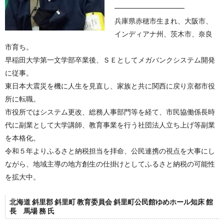
――――――――――
兵庫県赤穂市生まれ、大阪市、
インディアナ州、茨木市、奈良
市育ち。
早稲田大学第一文学部卒業後、ＳＥとしてメガバンクシステム開発
に従事。
東日本大震災を機に人生を見直し、家族と共に関西に戻り京都市役
所に転職。
市役所ではシステム更改、総務人事部門等を経て、市民協働係長時
代に副業として大学講師、教育事業を行う社団法人立ち上げ等副業
を本格化。
令和５年よりふるさと納税担当を拝命、公民連携の視点を大事にし
ながら、地域主導の地方創生の仕掛けとしてふるさと納税の可能性
を拡大中。
北海道 斜里郡 斜里町 教育委員会 斜里町公民館ゆめホール知床 館
長 馬場 務 氏