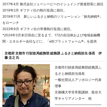
2017年4月 株式会社ジェーシービーのイシュイング推進部長に就任
2019年2月 ギフティ社の執行役員に就任。
2019年11月 新しいふるさと納税のソリューション「旅先納税®」
をローンチ
2022年9月 ギフティ社の常務執行役員に就任。
*2024年3月末日現在に至るまで、172の自治体および地域金融機
関・エネルギー会社などに、「e街プラットフォーム®」を提供
京都府 京都市 行財政局総務部 総務課 ふるさと納税担当 係長 伊
藤 圭之 氏
京都市行財政局総務部総務課ふ
るさと納税担当係長
一般社団法人アソボロジー代表
理事
京都橘大学非常勤講師、龍谷大
学キャリアメンター 他
――――――――――――――