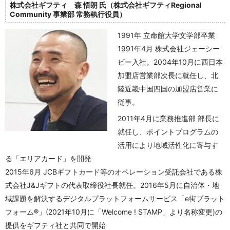
株式会社ギフティ 森 悟朗 氏（株式会社ギフティRegional
Community 事業部 常務執行役員）
1991年 立命館大学文学部卒業
1991年4月 株式会社ジェーシー
ビー入社。2004年10月に西日本
加盟店営業部次長に就任し、北
陸近畿中国四国の加盟店営業に
従事。
2011年4月に業務推進部 部長に
就任し、ポイントプログラムの
活用により地域活性化に寄与す
る「エリアカード」を開発
2015年6月 JCBギフトカード等のオペレーション受託会社である株
式会社J&Jギフトの代表取締役社長就任。2016年5月に自治体・地
域課題を解決するデジタルプラットフォームサービス「e街プラット
フォーム®」(2021年10月に「Welcome ! STAMP」より名称変更)の
提供をギフティ社と共同で開始