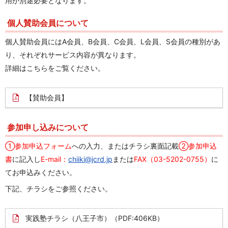
用が別途必要となります。
個人賛助会員について
個人賛助会員にはA会員、B会員、C会員、L会員、S会員の種別があ
り、それぞれサービス内容が異なります。
詳細はこちらをご覧ください。
【賛助会員】
参加申し込みについて
①参加申込フォーム
への入力、またはチラシ裏面記載
②参加申込
書
に記入し
E-mail：
chiiki@jcrd.jp
または
FAX（03-5202-0755）
に
てお申込みください。
下記、チラシをご参照ください。
実践塾チラシ（八王子市）
（PDF:406KB）