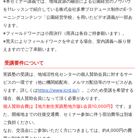
※本セミナー講義では、地域資源の融合による公園経営のノウハウ
を11レッスンで紹介している株式会社多摩プロデュース制作のE-ラ
ーニングコンテンツ「公園経営学校」を用いたビデオ講義が一部あ
ります。
※フィールドワークは小雨決行（雨具は各自ご持参願います）。
※荒天によりフィールドワークを中止する場合、室内講義へ振り替
えますのでご了承願います。
受講要件について
実践塾の受講は、地域活性化センターの個人賛助会員に対するサー
ビスの一環です（他に機関紙配布、メルマガ配信等のサービスがあ
ります。詳しくは
https://www.jcrd.jp/
）。このため受講を希望する
場合、個人賛助会員になって頂く必要があります。
個人賛助会費は【地方創生実践塾地方版L会員10,000円】
です。ま
た、開催地までの往復交通費、セミナー参加に伴う宿泊費等は別途
ご負担ください。
なお、交流会にご参加いただく方につきましては、約4,000円の費