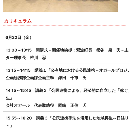
カリキュラム
6月22日（金）
13:00～13:15 開講式
－開催地挨拶：紫波町長 熊谷 泉 氏
－主
ター理事長 椎川 忍
13:15～14:15 講義１「公有地における公民連携～オガールプロ
企画総務部企画課企画主幹 鎌田 千市 氏
14:15～15:45 講義２「公民連携による、経済的に自立した「稼
生」
会社オガール 代表取締役 岡崎 正信 氏
15:55～16:20 講義３「公民連携手法を活用した地域再生～日
～」