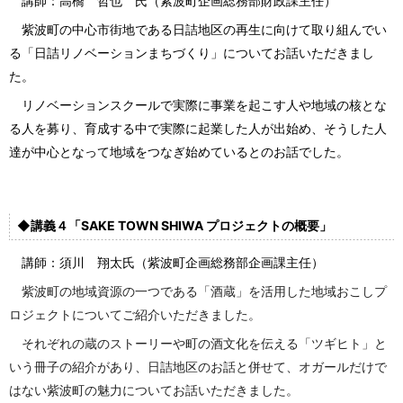
講師：高橋 哲也 氏（紫波町企画総務部財政課主任）
紫波町の中心市街地である日詰地区の再生に向けて取り組んでい
る「日詰リノベーションまちづくり」についてお話いただきまし
た。
リノベーションスクールで実際に事業を起こす人や地域の核とな
る人を募り、育成する中で実際に起業した人が出始め、そうした人
達が中心となって地域をつなぎ始めているとのお話でした。
◆
講義４「SAKE
TOWN SHIWA
プロジェクトの概要」
講師：須川 翔太氏（紫波町企画総務部企画課主任）
紫波町の地域資源の一つである「酒蔵」を活用した地域おこしプ
ロジェクトについてご紹介いただきました。
それぞれの蔵のストーリーや町の酒文化を伝える「ツギヒト」と
いう冊子の紹介があり、日詰地区のお話と併せて、オガールだけで
はない紫波町の魅力についてお話いただきました。