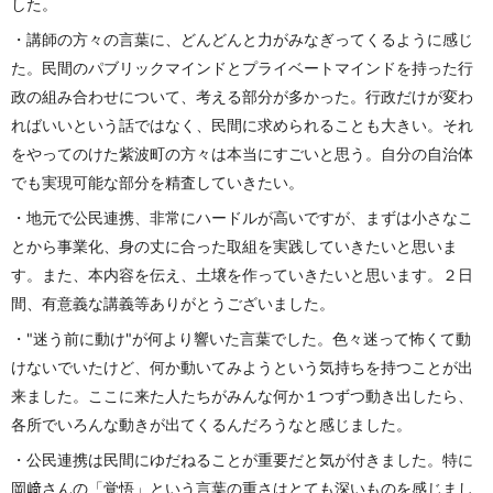
した。
・講師の方々の言葉に、どんどんと力がみなぎってくるように感じ
た。民間のパブリックマインドとプライベートマインドを持った行
政の組み合わせについて、考える部分が多かった。行政だけが変わ
ればいいという話ではなく、民間に求められることも大きい。それ
をやってのけた紫波町の方々は本当にすごいと思う。自分の自治体
でも実現可能な部分を精査していきたい。
・地元で公民連携、非常にハードルが高いですが、まずは小さなこ
とから事業化、身の丈に合った取組を実践していきたいと思いま
す。また、本内容を伝え、土壌を作っていきたいと思います。２日
間、有意義な講義等ありがとうございました。
・"迷う前に動け"が何より響いた言葉でした。色々迷って怖くて動
けないでいたけど、何か動いてみようという気持ちを持つことが出
来ました。ここに来た人たちがみんな何か１つずつ動き出したら、
各所でいろんな動きが出てくるんだろうなと感じました。
・公民連携は民間にゆだねることが重要だと気が付きました。特に
岡﨑さんの「覚悟」という言葉の重さはとても深いものを感じまし