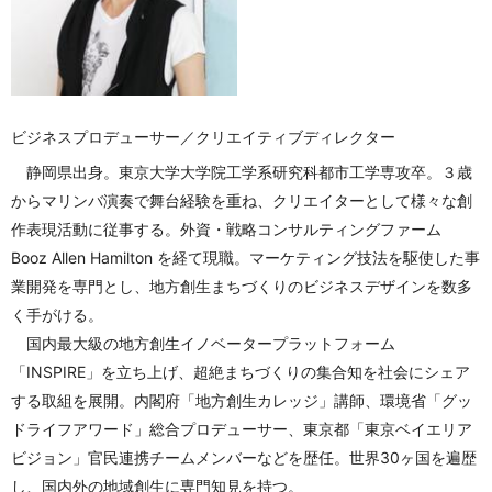
ビジネスプロデューサー／クリエイティブディレクター
静岡県出身。東京大学大学院工学系研究科都市工学専攻卒。３歳
からマリンバ演奏で舞台経験を重ね、クリエイターとして様々な創
作表現活動に従事する。外資・戦略コンサルティングファーム
Booz Allen Hamilton を経て現職。マーケティング技法を駆使した事
業開発を専門とし、地方創生まちづくりのビジネスデザインを数多
く手がける。
国内最大級の地方創生イノベータープラットフォーム
「INSPIRE」を立ち上げ、超絶まちづくりの集合知を社会にシェア
する取組を展開。内閣府「地方創生カレッジ」講師、環境省「グッ
ドライフアワード」総合プロデューサー、東京都「東京ベイエリア
ビジョン」官民連携チームメンバーなどを歴任。世界30ヶ国を遍歴
し、国内外の地域創生に専門知見を持つ。