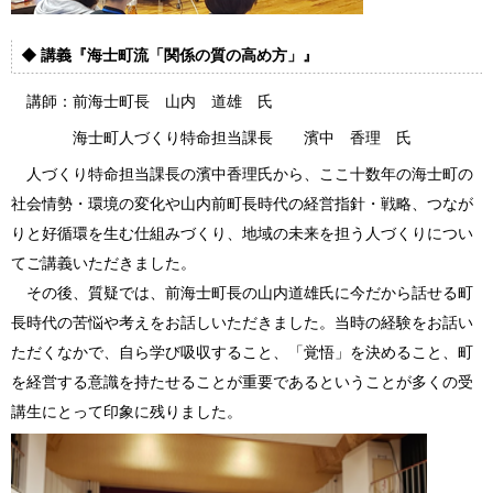
◆
講義
『海士町流「関係の質の高め方」』
講師：前海士町長 山内 道雄 氏
海士町人づくり特命担当課長 濱中 香理 氏
人づくり特命担当
課長の濱中香理氏から、ここ十数年の海士町の
社会情勢・環境の変化や山内前町長時代の経営指針・戦略、つなが
りと好循環を生む仕組みづくり、地域の未来を担う人づくりについ
てご講義いただきました。
その後、
質疑では、前海士町長の山内道雄氏に今だから話せる町
長時代の苦悩や考えをお話しいただきました。当時の経験をお話い
ただくなかで、自ら学び吸収すること、「覚悟」を決めること、町
を経営する意識を持たせることが重要であるということが多くの受
講生にとって印象に残りました。