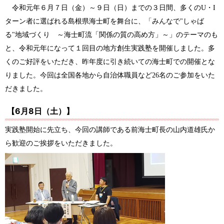
令和元年６月７日（金）～９日（日）までの３日間、多くの
U
・
I
ターン者に選ばれる島根県海士町を舞台に、「みんなで
"
しゃば
る
"
地域づくり ～海士町流「関係の質の高め方」～」のテーマのも
と、令和元年になって１回目の地方創生実践塾を開催しました。多
くのご好評をいただき、昨年度に引き続いての海士町での開催とな
りました。今回は全国各地から自治体職員など
26
名のご参加をいた
だきました。
【
6
月8日（土）】
実践塾開始に先立ち、今回の講師である前海士町長の山内道雄氏か
ら歓迎のご挨拶をいただきました。