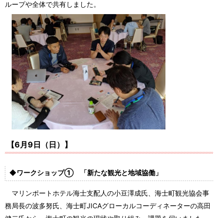
ループや全体で共有しました。
【
6
月9日（日）】
◆
ワークショップ①
「新たな観光と地域協働」
マリンポートホテル海士支配人の小豆澤成氏、海士町観光協会事
務局長の波多努氏、海士町JICAグローカルコーディネーターの高田