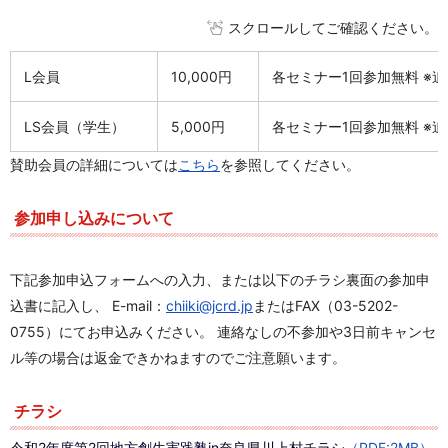
スクロールしてご確認ください。
L会員
10,000円
各セミナー1回参加無料 ※追
LS会員（学生）
5,000円
各セミナー1回参加無料 ※
賛助会員の詳細については
こちら
を参照してください。
参加申し込みについて
下記参加申込フォームへの入力、または以下のチラシ裏面の参加申
込書に記入し、 E-mail：
chiiki@jcrd.jp
またはFAX（03-5202-
0755）にてお申込みください。 連絡なしの不参加や3日前キャンセ
ル等の場合は返金できかねますのでご注意願います。
チラシ
令和2年度第2回地方創生実践塾in奈良県川上村チラシ
（PDF:2MB）