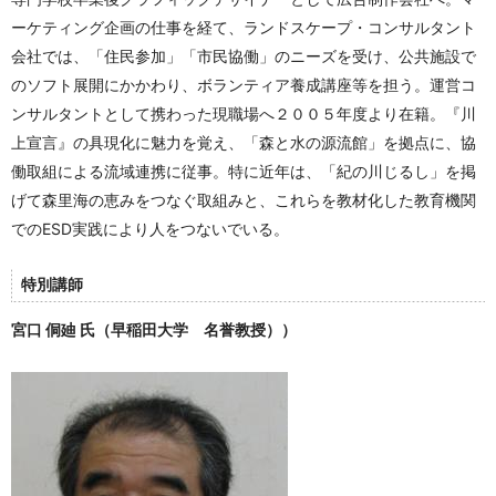
ーケティング企画の仕事を経て、ランドスケープ・コンサルタント
会社では、「住民参加」「市民協働」のニーズを受け、公共施設で
のソフト展開にかかわり、ボランティア養成講座等を担う。運営コ
ンサルタントとして携わった現職場へ２００５年度より在籍。『川
上宣言』の具現化に魅力を覚え、「森と水の源流館」を拠点に、協
働取組による流域連携に従事。特に近年は、「紀の川じるし」を掲
げて森里海の恵みをつなぐ取組みと、これらを教材化した教育機関
でのESD実践により人をつないでいる。
特別講師
宮口 侗廸 氏（早稲田大学 名誉教授））