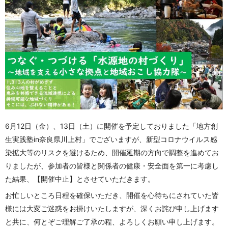
6月12日（金）、13日（土）に
開催を予定しておりました「地方創
生実践塾in奈良県川上村」でございますが、新型コロナウイルス感
染拡大等のリスクを避けるため、開催
延期の方向で調整を進めてお
りましたが、
参加者の皆様と関係者の健康・安全面を第一に考慮し
た結果、
【開催中止】とさせていただきます。
お忙しいところ日程を確保いただき、開催を
心待ちにされていた皆
様には大変ご迷惑をお掛けいたしますが、深くお詫び申し上げます
と共に、何とぞご理解ご了承の程、よろしくお願い申し上げます。