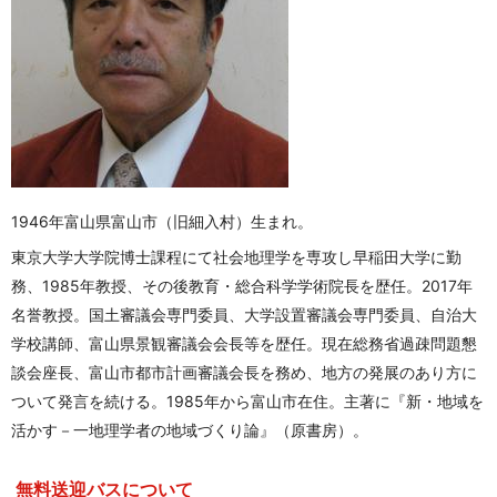
1946年富山県富山市（旧細入村）生まれ。
東京大学大学院博士課程にて社会地理学を専攻し早稲田大学に勤
務、1985年教授、その後教育・総合科学学術院長を歴任。2017年
名誉教授。国土審議会専門委員、大学設置審議会専門委員、自治大
学校講師、富山県景観審議会会長等を歴任。現在総務省過疎問題懇
談会座長、富山市都市計画審議会長を務め、地方の発展のあり方に
ついて発言を続ける。1985年から富山市在住。主著に『新・地域を
活かす－一地理学者の地域づくり論』（原書房）。
無料送迎バスについて