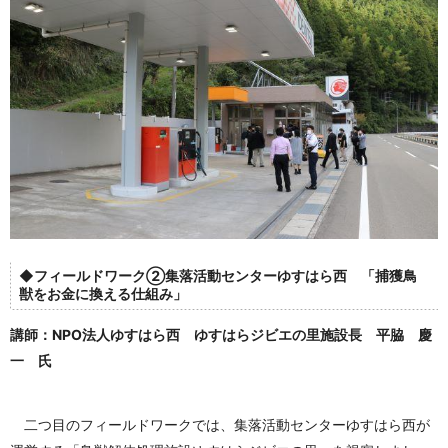
◆フィールドワーク②集落活動センターゆすはら西 「捕獲鳥
獣をお金に換える仕組み」
講師：NPO法人ゆすはら西 ゆすはらジビエの里施設長 平脇 慶
一 氏
二つ目のフィールドワークでは、集落活動センターゆすはら西が