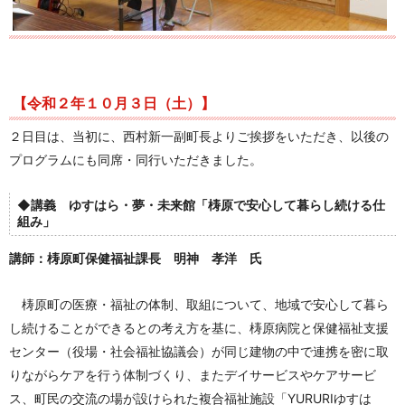
【令和２年１０月３日（土）】
２日目は、当初に、西村新一副町長よりご挨拶をいただき、以後の
プログラムにも同席・同行いただきました。
◆講義 ゆすはら・夢・未来館「梼原で安心して暮らし続ける仕
組み」
講師：梼原町保健福祉課長 明神 孝洋 氏
梼原町の医療・福祉の体制、取組について、地域で安心して暮ら
し続けることができるとの考え方を基に、梼原病院と保健福祉支援
センター（役場・社会福祉協議会）が同じ建物の中で連携を密に取
りながらケアを行う体制づくり、またデイサービスやケアサービ
ス、町民の交流の場が設けられた複合福祉施設「YURURIゆすは