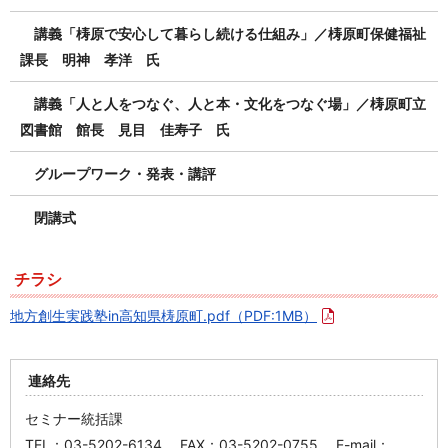
講義「梼原で安心して暮らし続ける仕組み」／梼原町保健福祉
課長 明神 孝洋 氏
講義「人と人をつなぐ、人と本・文化をつなぐ場」／梼原町立
図書館 館長 見目 佳寿子 氏
グループワーク・発表・講評
閉講式
チラシ
地方創生実践塾in高知県梼原町.pdf
（PDF:1MB）
連絡先
セミナー統括課
TEL：03-5202-6134 FAX：03-5202-0755 E-mail：