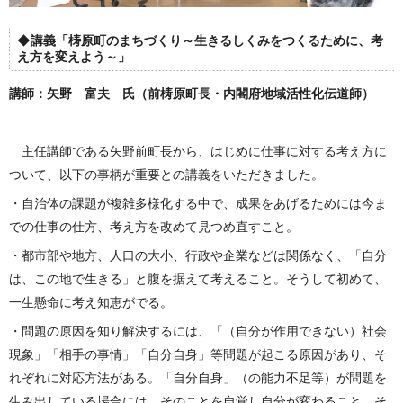
◆講義「梼原町のまちづくり～生きるしくみをつくるために、考
え方を変えよう～」
講師：矢野 富夫 氏（前梼原町長・内閣府地域活性化伝道師）
主任講師である矢野前町長から、はじめに仕事に対する考え方に
ついて、以下の事柄が重要との講義をいただきました。
・自治体の課題が複雑多様化する中で、成果をあげるためには今ま
での仕事の仕方、考え方を改めて見つめ直すこと。
・都市部や地方、人口の大小、行政や企業などは関係なく、「自分
は、この地で生きる」と腹を据えて考えること。そうして初めて、
一生懸命に考え知恵がでる。
・問題の原因を知り解決するには、「（自分が作用できない）社会
現象」「相手の事情」「自分自身」等問題が起こる原因があり、そ
れぞれに対応方法がある。「自分自身」（の能力不足等）が問題を
生み出している場合には、そのことを自覚し自分が変わること。そ