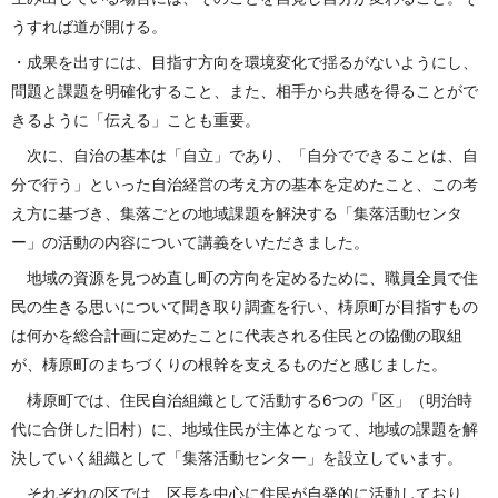
うすれば道が開ける。
・成果を出すには、目指す方向を環境変化で揺るがないようにし、
問題と課題を明確化すること、また、相手から共感を得ることがで
きるように「伝える」ことも重要。
次に、自治の基本は「自立」であり、「自分でできることは、自
分で行う」といった自治経営の考え方の基本を定めたこと、この考
え方に基づき、集落ごとの地域課題を解決する「集落活動センタ
ー」の活動の内容について講義をいただきました。
地域の資源を見つめ直し町の方向を定めるために、職員全員で住
民の生きる思いについて聞き取り調査を行い、梼原町が目指すもの
は何かを総合計画に定めたことに代表される住民との協働の取組
が、梼原町のまちづくりの根幹を支えるものだと感じました。
梼原町では、住民自治組織として活動する6つの「区」（明治時
代に合併した旧村）に、地域住民が主体となって、地域の課題を解
決していく組織として「集落活動センター」を設立しています。
それぞれの区では、区長を中心に住民が自発的に活動しており、