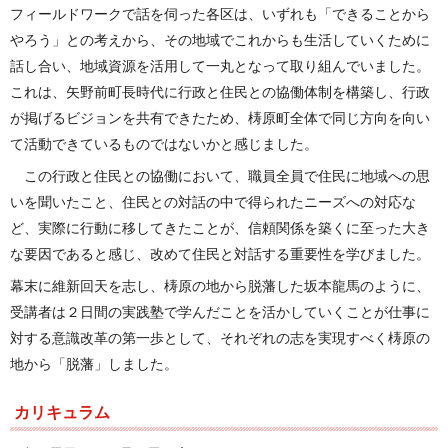
フィールドワークで話を伺った各区は、いずれも「できることから
やろう」との考えから、その地域でこれからも生活していくために
話し合い、地域資源を活用して一丸となって取り組んでいました。
これは、矢野前町長時代に行政と住民との協働体制を構築し、行政
が掲げるビジョンを共有できたため、梼原町全体で同じ方向を向い
て活動できているものではないかと感じました。
この行政と住民との協働において、職員全員で住民に地域への思
いを聞いたこと、住民との対話の中で得られたニーズへの対応な
ど、実際に行動に移してきたことが、信頼関係を築くに至った大き
な要因であると感じ、改めて住民と対話する重要性を学びました。
幕末に維新回天を志し、梼原の地から脱藩した坂本龍馬のように、
受講者は２日間の実践塾で学んだことを活かしていくことが仕事に
対する意識改革の第一歩として、それぞれの志を実現すべく梼原の
地から「脱藩」しました。
カリキュラム