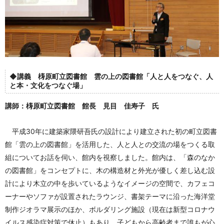
◆講義 梼原町立図書館 雲の上の図書館「人と人をつなぐ、人
と本・文化をつなぐ場」
講師：梼原町立図書館 館長 見目 佳寿子 氏
平成30年に建築家隈研吾氏の設計により建立された初の町立図書
館「雲の上の図書館」を活用した、人と人との交流の場をつくる取
組についてお話を伺い、館内を視察しました。館内は、「森のなか
の図書館」をコンセプトに、木の構造材と外光が優しく差し込む設
計により木立の中を歩いているようなイメージの空間で、カフェコ
ーナーやソファが設置されたラウンジ、書架テーマに沿った海洋堂
制作ジオラマ展示のほか、ボルダリング施設（現在は新型コロナウ
イルス感染症対策で休止）もあり、子どもから高齢者まで誰もが心