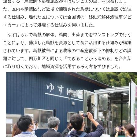
運営する「鳥獣解体処理施設ゆすはらジビエの里」を視察しまし
た。区内や隣接区など近場で捕獲された鳥獣については施設で処理
する仕組み、離れた区については全国初の「移動式解体処理車ジビ
エカー」によって処理する仕組みを伺いました。
ゆすはら西で鳥獣の解体、精肉、出荷までをワンストップで行う
ことにより、捕獲した鳥獣を資源として食に活用する仕組みが構築
されています。鳥獣被害による農家の生産意欲低下の抑制などの課
題に対して、四万川区と同じく「できることから進める」を合言葉
に取り組んでおり、地域資源を活用する考え方を学びました。