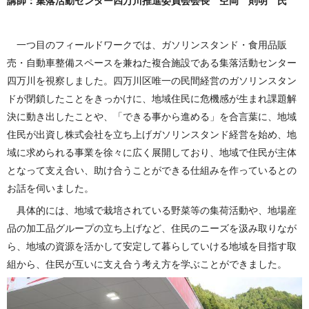
講師：集落活動センター四万川推進委員会会長 空岡 則明 氏
一つ目のフィールドワークでは、ガソリンスタンド・食用品販
売・自動車整備スペースを兼ねた複合施設である集落活動センター
四万川を視察しました。四万川区唯一の民間経営のガソリンスタン
ドが閉鎖したことをきっかけに、地域住民に危機感が生まれ課題解
決に動き出したことや、「できる事から進める」を合言葉に、地域
住民が出資し株式会社を立ち上げガソリンスタンド経営を始め、地
域に求められる事業を徐々に広く展開しており、地域で住民が主体
となって支え合い、助け合うことができる仕組みを作っているとの
お話を伺いました。
具体的には、地域で栽培されている野菜等の集荷活動や、地場産
品の加工品グループの立ち上げなど、住民のニーズを汲み取りなが
ら、地域の資源を活かして安定して暮らしていける地域を目指す取
組から、住民が互いに支え合う考え方を学ぶことができました。