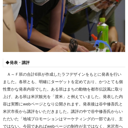
◆発表・講評
Ａ～Ｆ班の合計6班が作成したラフデザインをもとに発表を行い
ました。各班とも、明確にターゲットを定めており、かつとても個
性豊かな発表内容でした。ある班はまちの動物を都市伝説風に取り
上げ、ある班は米沢観光を「渡米」と例えていました。発表した内
容は実際にwebページとなり公開されます。発表後は谷中修吾氏と
米沢市長から講評をいただきました。講評の中で谷中修吾氏からい
ただいた「地域プロモーションはマーケティングの一部であり、主
ではない。今回であればwebページの制作が主ではなく、米沢市へ