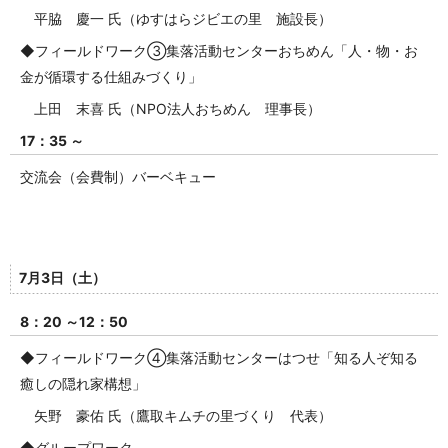
平脇 慶一 氏（ゆすはらジビエの里 施設長）
◆フィールドワーク③集落活動センターおちめん「人・物・お
金が循環する仕組みづくり」
上田 末喜 氏（NPO法人おちめん 理事長）
17：35 ～
交流会（会費制）バーベキュー
7月3日（土）
8：20 ～12：50
◆フィールドワーク④集落活動センターはつせ「知る人ぞ知る
癒しの隠れ家構想」
矢野 豪佑 氏（鷹取キムチの里づくり 代表）
◆グループワーク