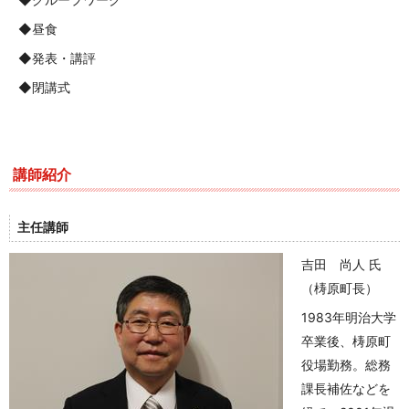
◆昼食
◆発表・講評
◆閉講式
講師紹介
主任講師
吉田 尚人 氏
（梼原町長）
1983年明治大学
卒業後、梼原町
役場勤務。総務
課長補佐などを