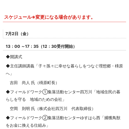
スケジュール※変更になる場合があります。
7月2日（金）
13：00 ～17：35（12：30受付開始）
◆開講式
◆主任講師講義「子々孫々に幸せな暮らしをつなぐ理想郷・梼原
へ」
吉田 尚人 氏（梼原町長）
◆フィールドワーク①集落活動センター四万川「地域住民の暮
らしを守る 地域のための会社」
空岡 則明 氏（株式会社四万川 代表取締役）
◆フィールドワーク②集落活動センターゆすはら西「捕獲鳥獣
をお金に換える仕組み」