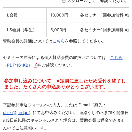
スクロールしてご確認ください。
L会員
10,000円
各セミナー1回参加無料 ※追
LS会員（学生）
5,000円
各セミナー1回参加無料 ※
賛助会員の詳細については
こちら
を参照してください。
セミナー欠席等による個人賛助会費の取扱いについては、
こちら
（PDF:161KB）
をご確認ください。
参加申し込みについて ※定員に達したため受付を終了し
ました。たくさんの申込ありがとうございます。
下記参加申込フォームへの入力、
または E-mail（宛先：
chiiki@jcrd.jp
）
にてお申込みください
。 連絡なしの不参加や
開催日
の3日前以降のキャンセルされた場合は、賛助会費は返金できませ
ん
のでご注意願います。