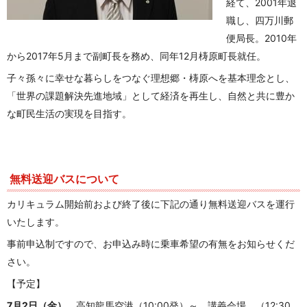
経て、2001年退
職し、四万川郵
便局長。2010年
から2017年5月まで副町長を務め、同年12月梼原町長就任。
子々孫々に幸せな暮らしをつなぐ理想郷・梼原へを基本理念とし、
「世界の課題解決先進地域」として経済を再生し、自然と共に豊か
な町民生活の
実現を目指す。
無料送迎バスについて
カリキュラム開始前および終了後に下記の通り無料送迎バスを運行
いたします。
事前申込制ですので、お申込み時に乗車希望の有無をお知らせくだ
さい。
【予定】
7月2日（金）
高知龍馬空港（10:00発）～ 講義会場 （12:30