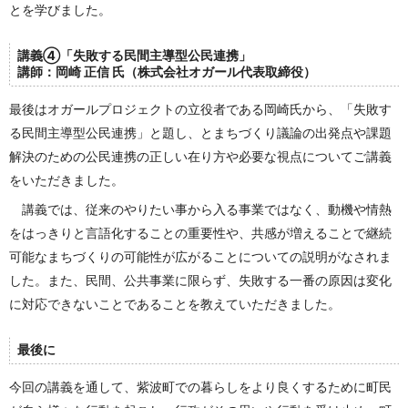
とを学びました。
講義④「
失敗する民間主導型公民連携
」
講師：
岡崎 正信
氏（
株式会社オガール代表取締役
）
最後はオガールプロジェクトの立役者である岡崎氏から、「失敗す
る民間主導型公民連携」と題し、とまちづくり議論の出発点や課題
解決のための公民連携の正しい在り方や必要な視点についてご講義
をいただきました。
講義では、従来のやりたい事から入る事業ではなく、動機や情熱
をはっきりと言語化することの重要性や、共感が増えることで継続
可能なまちづくりの可能性が広がることについての説明がなされま
した。また、民間、公共事業に限らず、失敗する一番の原因は変化
に対応できないことであることを教えていただきました。
最後に
今回の講義を通して、紫波町での暮らしをより良くするために町民