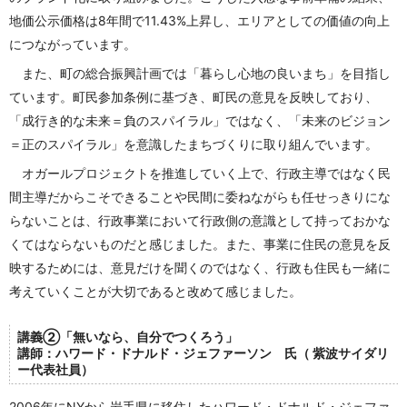
地価公示価格は8年間で11.43%上昇し、エリアとしての価値の向上
につながっています。
また、町の総合振興計画では「暮らし心地の良いまち」を目指し
ています。町民参加条例に基づき、町民の意見を反映しており、
「成行き的な未来＝負のスパイラル」ではなく、「未来のビジョン
＝正のスパイラル」を意識したまちづくりに取り組んでいます。
オガールプロジェクトを推進していく上で、行政主導ではなく民
間主導だからこそできることや民間に委ねながらも任せっきりにな
らないことは、行政事業において行政側の意識として持っておかな
くてはならないものだと感じました。また、事業に住民の意見を反
映するためには、意見だけを聞くのではなく、行政も住民も一緒に
考えていくことが大切であると改めて感じました。
講義②「
無いなら、自分でつくろう
」
講師：
ハワード・ドナルド・ジェファーソン
氏（
紫波サイダリ
ー代表社員
）
2006年にNYから岩手県に移住したハワード・ドナルド・ジェファ