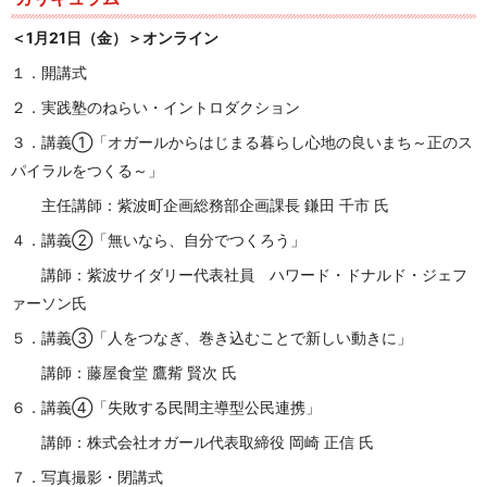
＜1月21日（金）＞オンライン
１．開講式
２．実践塾のねらい・イントロダクション
３．講義①「オガールからはじまる暮らし心地の良いまち～正のス
パイラルをつくる～」
主任講師：紫波町企画総務部企画課長 鎌田 千市 氏
４．講義②「無いなら、自分でつくろう」
講師：紫波サイダリー代表社員 ハワード・ドナルド・ジェフ
ァーソン氏
５．講義③「人をつなぎ、巻き込むことで新しい動きに」
講師：藤屋食堂 鷹觜 賢次 氏
６．講義④「失敗する民間主導型公民連携」
講師：株式会社オガール代表取締役 岡崎 正信 氏
７．写真撮影・閉講式