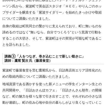
ーソン氏から、紫波町で英会話スタジオ「ＨＥＣ」やりんごのホッ
プサイダーを醸造する「紫波サイダリー」を始めたきっかけや取組
についてご講義いただきました。
自身の取組は町民同士の繋がりに支えられており、町に無いものを
諦めるのではなく"無いなら、自分でつくろう"という意識で行動を
することの大切さ、そして、紫波町はその実現が可能な町であるこ
とを語られました。
講義③「
人をつなぎ、巻き込むことで新しい動きに
」
講師：
鷹觜 賢次
氏（
藤屋食堂
）
紫波町で藤屋食堂を営む鷹觜氏から、日詰商店街エリア活性化のた
めの取組内容についてご講義いただきました。
地域資源である酒かすを使った新メニューの学生インターン生との
共同開発や、「日詰おさんぽカフェ」「日詰さんさん朝市」の開催
など、町の魅力を様々な形で引き出すことで、それぞれの小さな活
動が連鎖し、町の住み心地や自分の暮らしがより良くなっていくこ