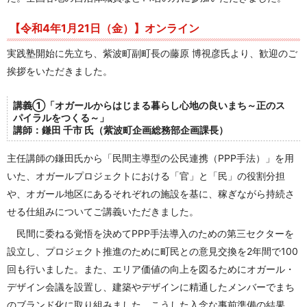
【令和4年1月21日（金）】オンライン
実践塾開始に先立ち、紫波町副町長の藤原 博視彦氏より、歓迎のご
挨拶をいただきました。
講義①「オガールからはじまる暮らし心地の良いまち～正のス
パイラルをつくる～」
講師：
鎌田 千市
氏（
紫波町企画総務部企画課長
）
主任講師の鎌田氏から「民間主導型の公民連携（PPP手法）」を用
いた、オガールプロジェクトにおける「官」と「民」の役割分担
や、オガール地区にあるそれぞれの施設を基に、稼ぎながら持続さ
せる仕組みについてご講義いただきました。
民間に委ねる覚悟を決めてPPP手法導入のための第三セクターを
設立し、プロジェクト推進のために町民との意見交換を2年間で100
回も行いました。また、エリア価値の向上を図るためにオガール・
デザイン会議を設置し、建築やデザインに精通したメンバーでまち
のブランド化に取り組みました。こうした入念な事前準備の結果、