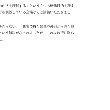
のか？を理解する」という２つの研修目的を踏ま
行を実践している立場からご講義いただきまし
を売らない」「集客で得た知見や外部から見た魅
という解説がなされましたが、これは旅行に限ら
た。