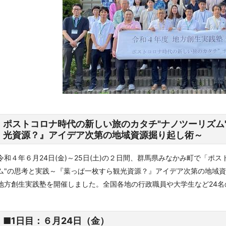
ポストコロナ時代の新しい旅のカタチ"ナノツーリズム
光資源？』アイデア次第の地域資源掘り起し術～
令和４年６月24日(金)～25日(土)の２日間、群馬県みなかみ町で「ポ
ム"の思考と実践～『葉っぱ一枚すら観光資源？』アイデア次第の地域
地方創生実践塾を開催しました。全国各地の行政職員や大学生など24
■1日目：６月24日（金）