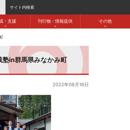
サイト内検索
成・支援
刊行物・情報提供
その他
町
塾in群馬県みなかみ町
2022年08月16日